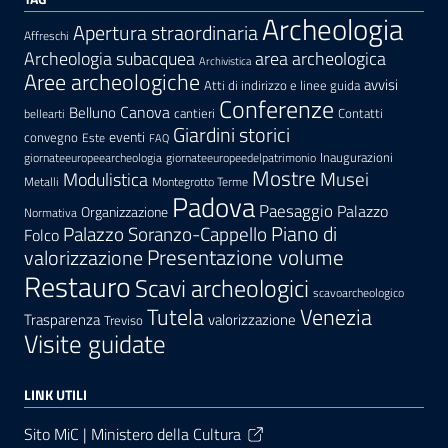
Archeologia
Apertura straordinaria
Affreschi
area archeologica
Archeologia subacquea
Archivistica
Aree archeologiche
avvisi
Atti di indirizzo e linee guida
Conferenze
Canova
Belluno
cantieri
Contatti
bellearti
Giardini storici
eventi
convegno
Este
FAQ
Inaugurazioni
giornateeuropeearcheologia
giornateeuropeedelpatrimonio
Mostre
Modulistica
Musei
Metalli
Montegrotto Terme
Padova
Paesaggio
Palazzo
Organizzazione
Normativa
Palazzo Soranzo-Cappello
Piano di
Folco
Presentazione volume
valorizzazione
Restauro
Scavi archeologici
scavoarcheologico
Tutela
Venezia
Trasparenza
valorizzazione
Treviso
Visite guidate
LINK UTILI
Sito MiC | Ministero della Cultura