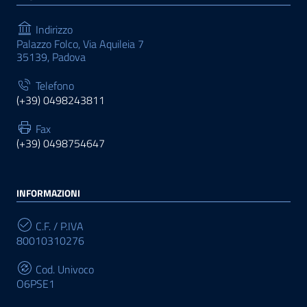
Indirizzo
Palazzo Folco, Via Aquileia 7
35139, Padova
Telefono
(+39) 0498243811
Fax
(+39) 0498754647
INFORMAZIONI
C.F. / P.IVA
80010310276
Cod. Univoco
O6PSE1