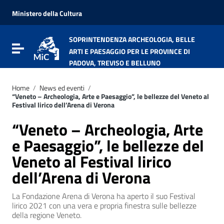
Vai ai contenuti
Vai al menu di navigazione
Ministero della Cultura
Vai al footer
SOPRINTENDENZA ARCHEOLOGIA, BELLE
Attiva / disattiva la navigazione
ARTI E PAESAGGIO PER LE PROVINCE DI
PADOVA, TREVISO E BELLUNO
Home
/
News ed eventi
/
“Veneto – Archeologia, Arte e Paesaggio”, le bellezze del Veneto al
Festival lirico dell’Arena di Verona
“Veneto – Archeologia, Arte
e Paesaggio”, le bellezze del
Veneto al Festival lirico
dell’Arena di Verona
La Fondazione Arena di Verona ha aperto il suo Festival
lirico 2021 con una vera e propria finestra sulle bellezze
della regione Veneto.