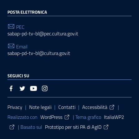
POSTA ELETTRONICA
PEC
sabap-pd-tv-bl@pec.cultura.gov.it
Email
sabap-pd-tv-bl@cultura.gov.it
SEGUICI SU
Sezione Link Utili
Privacy
|
Note legali
|
Contatti
|
Accessibilità
|
Realizzato con
WordPress
|
Tema grafico
ItaliaWP2
| Basato sul
Prototipo per siti PA di AgID