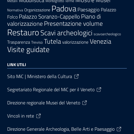
Modulistica
Musei
Metalli
Montegrotto Terme
Padova
Paesaggio
Palazzo
Organizzazione
Normativa
Palazzo Soranzo-Cappello
Piano di
Folco
Presentazione volume
valorizzazione
Restauro
Scavi archeologici
scavoarcheologico
Tutela
Venezia
Trasparenza
valorizzazione
Treviso
Visite guidate
LINK UTILI
Sito MiC | Ministero della Cultura
Segretariato Regionale del MiC per il Veneto
Direzione regionale Musei del Veneto
Vincoli in rete
Direzione Generale Archeologia, Belle Arti e Paesaggio