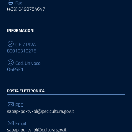
Fax
(+39) 0498754647
INFORMAZIONI
C.F. / P.IVA
80010310276
Cod. Univoco
O6PSE1
POSTA ELETTRONICA
PEC
sabap-pd-tv-bl@pec.cultura.gov.it
Email
sabap-pd-tv-bl@cultura.gov.it