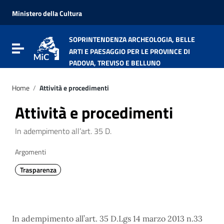
Vai ai contenuti
Vai al menu di navigazione
Ministero della Cultura
Vai al footer
SOPRINTENDENZA ARCHEOLOGIA, BELLE
Attiva / disattiva la navigazione
ARTI E PAESAGGIO PER LE PROVINCE DI
PADOVA, TREVISO E BELLUNO
Home
/
Attività e procedimenti
Attività e procedimenti
In adempimento all’art. 35 D.
Argomenti
Trasparenza
In adempimento all’art. 35 D.Lgs 14 marzo 2013 n.33