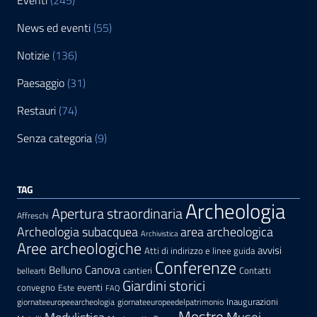
Eventi
(245)
News ed eventi
(55)
Notizie
(136)
Paesaggio
(31)
Restauri
(74)
Senza categoria
(9)
TAG
Archeologia
Apertura straordinaria
Affreschi
area archeologica
Archeologia subacquea
Archivistica
Aree archeologiche
avvisi
Atti di indirizzo e linee guida
Conferenze
Canova
Belluno
cantieri
Contatti
bellearti
Giardini storici
eventi
convegno
Este
FAQ
Inaugurazioni
giornateeuropeearcheologia
giornateeuropeedelpatrimonio
Mostre