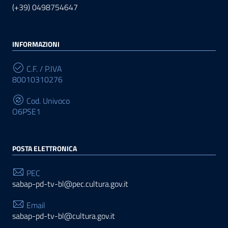
(+39) 0498754647
INFORMAZIONI
C.F. / P.IVA
80010310276
Cod. Univoco
O6PSE1
POSTA ELETTRONICA
PEC
sabap-pd-tv-bl@pec.cultura.gov.it
Email
sabap-pd-tv-bl@cultura.gov.it