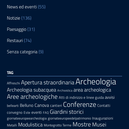
News ed eventi
(55)
Notizie
(136)
Paesaggio
(31)
Restauri
(74)
Senza categoria
(9)
TAG
Archeologia
Apertura straordinaria
Affreschi
area archeologica
Archeologia subacquea
Archivistica
Aree archeologiche
avvisi
Atti di indirizzo e linee guida
Conferenze
Canova
Belluno
cantieri
Contatti
bellearti
Giardini storici
eventi
convegno
Este
FAQ
Inaugurazioni
giornateeuropeearcheologia
giornateeuropeedelpatrimonio
Mostre
Modulistica
Musei
Metalli
Montegrotto Terme