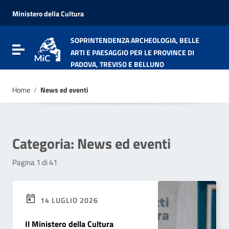
Vai ai contenuti
Vai al menu di navigazione
Ministero della Cultura
Vai al footer
SOPRINTENDENZA ARCHEOLOGIA, BELLE
Attiva / disattiva la navigazione
ARTI E PAESAGGIO PER LE PROVINCE DI
PADOVA, TREVISO E BELLUNO
Home
/
News ed eventi
Categoria:
News ed eventi
Pagina 1 di 41
14 LUGLIO 2026
Il Ministero della Cultura