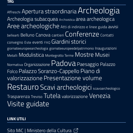
TAG
Archeologia
Apertura straordinaria
Affreschi
area archeologica
Archeologia subacquea
Archivistica
Aree archeologiche
avvisi
Atti di indirizzo e linee guida
Conferenze
Canova
Belluno
cantieri
Contatti
bellearti
Giardini storici
eventi
convegno
Este
FAQ
Inaugurazioni
giornateeuropeearcheologia
giornateeuropeedelpatrimonio
Mostre
Modulistica
Musei
Metalli
Montegrotto Terme
Padova
Paesaggio
Palazzo
Organizzazione
Normativa
Palazzo Soranzo-Cappello
Piano di
Folco
Presentazione volume
valorizzazione
Restauro
Scavi archeologici
scavoarcheologico
Tutela
Venezia
Trasparenza
valorizzazione
Treviso
Visite guidate
LINK UTILI
Sito MiC | Ministero della Cultura