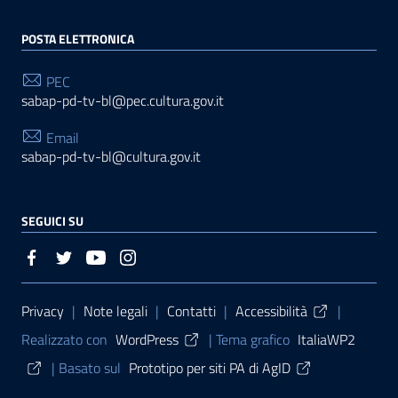
POSTA ELETTRONICA
PEC
sabap-pd-tv-bl@pec.cultura.gov.it
Email
sabap-pd-tv-bl@cultura.gov.it
SEGUICI SU
Sezione Link Utili
Privacy
|
Note legali
|
Contatti
|
Accessibilità
|
Realizzato con
WordPress
|
Tema grafico
ItaliaWP2
| Basato sul
Prototipo per siti PA di AgID