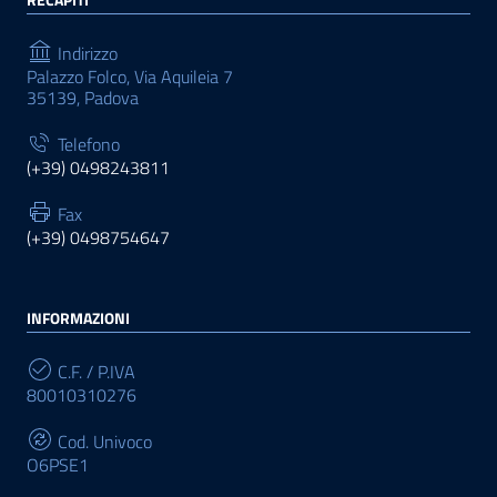
Indirizzo
Palazzo Folco, Via Aquileia 7
35139, Padova
Telefono
(+39) 0498243811
Fax
(+39) 0498754647
INFORMAZIONI
C.F. / P.IVA
80010310276
Cod. Univoco
O6PSE1