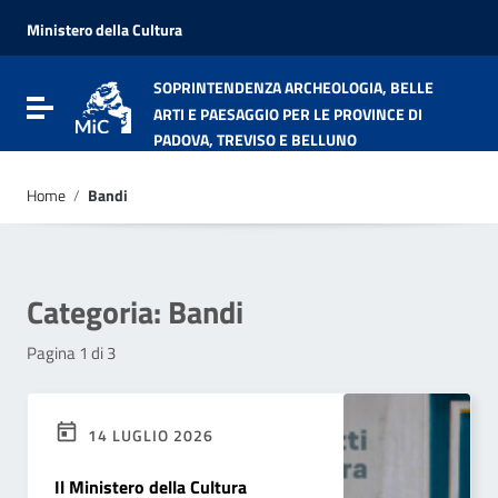
Vai ai contenuti
Vai al menu di navigazione
Ministero della Cultura
Vai al footer
SOPRINTENDENZA ARCHEOLOGIA, BELLE
Attiva / disattiva la navigazione
ARTI E PAESAGGIO PER LE PROVINCE DI
PADOVA, TREVISO E BELLUNO
Home
/
Bandi
Categoria:
Bandi
Pagina 1 di 3
14 LUGLIO 2026
Il Ministero della Cultura