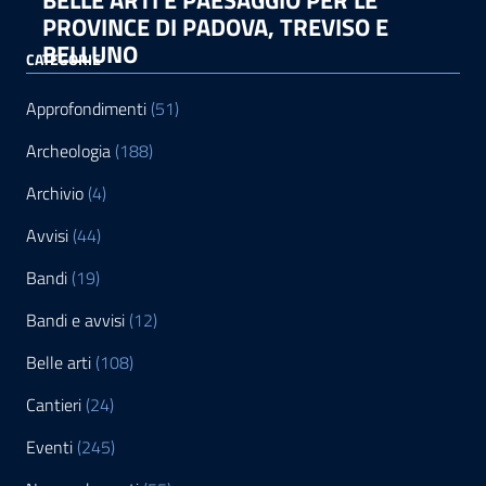
BELLE ARTI E PAESAGGIO PER LE
PROVINCE DI PADOVA, TREVISO E
BELLUNO
CATEGORIE
Approfondimenti
(51)
Archeologia
(188)
Archivio
(4)
Avvisi
(44)
Bandi
(19)
Bandi e avvisi
(12)
Belle arti
(108)
Cantieri
(24)
Eventi
(245)