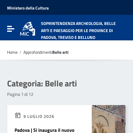
Vai ai contenuti
Vai al menu di navigazione
Ministero della Cultura
Vai al footer
SOPRINTENDENZA ARCHEOLOGIA, BELLE
Attiva / disattiva la navigazione
ARTI E PAESAGGIO PER LE PROVINCE DI
PADOVA, TREVISO E BELLUNO
Home
/
Approfondimenti
Belle arti
Categoria:
Belle arti
Pagina 1 di 12
9 LUGLIO 2026
Padova | Si inaugura il nuovo