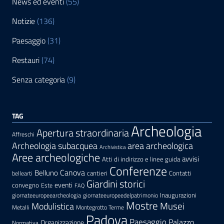
News ed eventi
(55)
Notizie
(136)
Paesaggio
(31)
Restauri
(74)
Senza categoria
(9)
TAG
Archeologia
Apertura straordinaria
Affreschi
area archeologica
Archeologia subacquea
Archivistica
Aree archeologiche
avvisi
Atti di indirizzo e linee guida
Conferenze
Canova
Belluno
cantieri
Contatti
bellearti
Giardini storici
eventi
convegno
Este
FAQ
Inaugurazioni
giornateeuropeearcheologia
giornateeuropeedelpatrimonio
Mostre
Modulistica
Musei
Metalli
Montegrotto Terme
Padova
Paesaggio
Palazzo
Organizzazione
Normativa