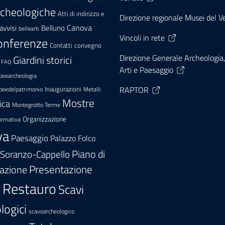
rcheologiche
Atti di indirizzo e
Direzione regionale Musei del 
Canova
avvisi
Belluno
bellearti
Vincoli in rete
onferenze
convegno
Contatti
Direzione Generale Archeologia,
Giardini storici
FAQ
Arti e Paesaggio
peearcheologia
RAPTOR
Inaugurazioni
peedelpatrimonio
Metalli
Mostre
ica
Montegrotto Terme
Organizzazione
rmativa
va
Paesaggio
Palazzo Folco
 Soranzo-Cappello
Piano di
Presentazione
zazione
Restauro
Scavi
e
logici
scavoarcheologico