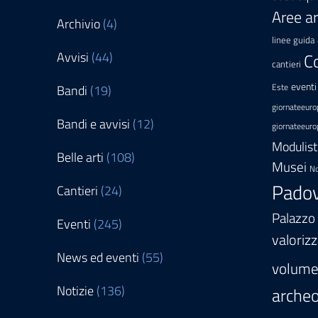
Aree a
Archivio
(4)
linee guida
Avvisi
(44)
C
cantieri
eventi
Bandi
(19)
Este
giornateeuro
Bandi e avvisi
(12)
giornateeuro
Modulist
Belle arti
(108)
Musei
No
Pado
Cantieri
(24)
Palazzo
Eventi
(245)
valoriz
News ed eventi
(55)
volum
Notizie
(136)
archeo