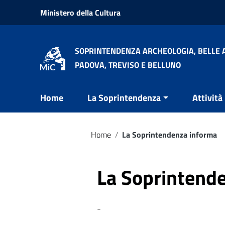
Vai ai contenuti
Ministero della Cultura
Vai al menu di navigazione
Vai al footer
SOPRINTENDENZA ARCHEOLOGIA, BELLE A
PADOVA, TREVISO E BELLUNO
Home
La Soprintendenza
Attività
Home
/
La Soprintendenza informa
La Soprintend
-