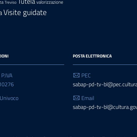
Tutela
za
valorizzazione
Treviso
Visite guidate
a
IONI
POSTA ELETTRONICA
 P.IVA
PEC
10276
sabap-pd-tv-bl@pec.cultura
 Univoco
Email
sabap-pd-tv-bl@cultura.gov