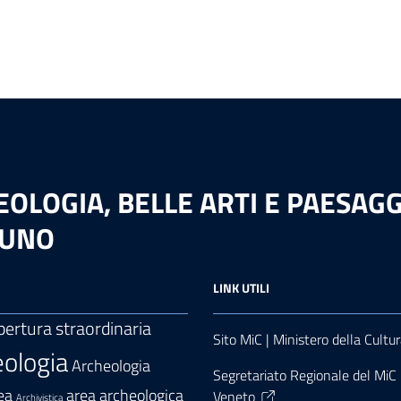
LOGIA, BELLE ARTI E PAESAGGI
LUNO
LINK UTILI
pertura straordinaria
Sito MiC | Ministero della Cultu
ologia
Archeologia
Segretariato Regionale del MiC p
area archeologica
ea
Veneto
Archivistica