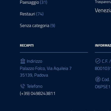
Paesaggio
(31)
Trasparen
Venezi
Restauri
(74)
Senza categoria
(9)
RECAPITI
INFORMAZ
Indirizzo
C.F. /
Palazzo Folco, Via Aquileia 7
800103
35139, Padova
Cod.
Telefono
O6PSE1
(+39) 0498243811
Fax