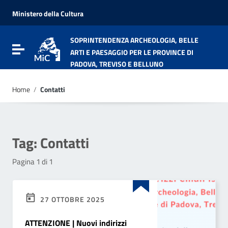
Vai ai contenuti
Vai al menu di navigazione
Ministero della Cultura
Vai al footer
SOPRINTENDENZA ARCHEOLOGIA, BELLE
Attiva / disattiva la navigazione
ARTI E PAESAGGIO PER LE PROVINCE DI
PADOVA, TREVISO E BELLUNO
Home
/
Contatti
Tag:
Contatti
Pagina 1 di 1
27 OTTOBRE 2025
ATTENZIONE | Nuovi indirizzi