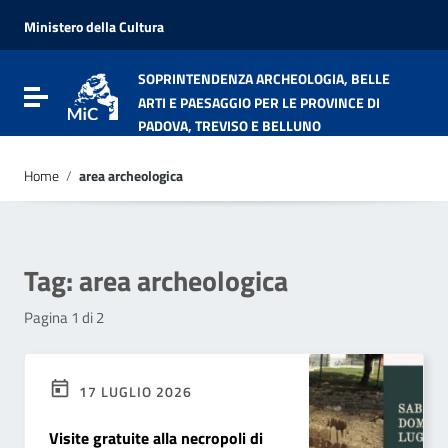
Vai ai contenuti
Vai al menu di navigazione
Ministero della Cultura
Vai al footer
SOPRINTENDENZA ARCHEOLOGIA, BELLE
Attiva / disattiva la navigazione
ARTI E PAESAGGIO PER LE PROVINCE DI
PADOVA, TREVISO E BELLUNO
Home
/
area archeologica
Tag:
area archeologica
Pagina 1 di 2
17 LUGLIO 2026
Visite gratuite alla necropoli di