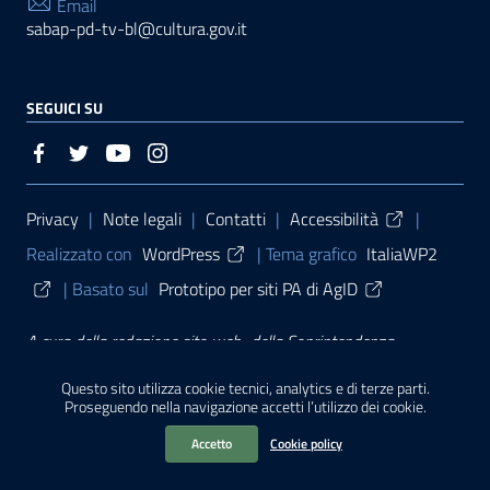
Email
sabap-pd-tv-bl@cultura.gov.it
SEGUICI SU
Sezione Link Utili
Privacy
|
Note legali
|
Contatti
|
Accessibilità
|
Realizzato con
WordPress
|
Tema grafico
ItaliaWP2
| Basato sul
Prototipo per siti PA di AgID
A cura della
redazione sito web
della
Soprintendenza
archeologia, belle arti e paesaggio per le province di Padova,
Questo sito utilizza cookie tecnici, analytics e di terze parti.
Proseguendo nella navigazione accetti l’utilizzo dei cookie.
Treviso e Belluno (2021)
Accetto
Cookie policy