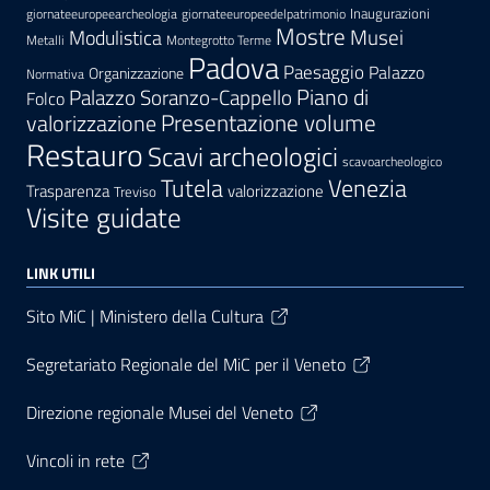
Inaugurazioni
giornateeuropeearcheologia
giornateeuropeedelpatrimonio
Mostre
Modulistica
Musei
Metalli
Montegrotto Terme
Padova
Paesaggio
Palazzo
Organizzazione
Normativa
Palazzo Soranzo-Cappello
Piano di
Folco
Presentazione volume
valorizzazione
Restauro
Scavi archeologici
scavoarcheologico
Tutela
Venezia
Trasparenza
valorizzazione
Treviso
Visite guidate
LINK UTILI
Sito MiC | Ministero della Cultura
Segretariato Regionale del MiC per il Veneto
Direzione regionale Musei del Veneto
Vincoli in rete