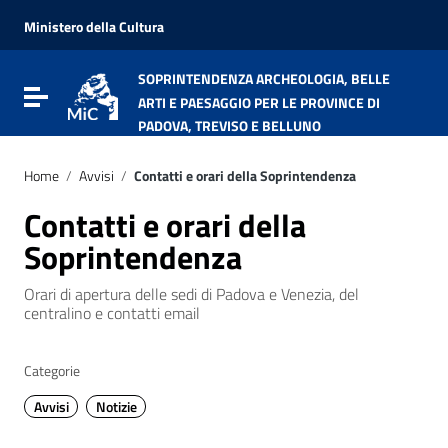
Vai ai contenuti
Vai al menu di navigazione
Ministero della Cultura
Vai al footer
SOPRINTENDENZA ARCHEOLOGIA, BELLE
Attiva / disattiva la navigazione
ARTI E PAESAGGIO PER LE PROVINCE DI
PADOVA, TREVISO E BELLUNO
Home
/
Avvisi
/
Contatti e orari della Soprintendenza
Contatti e orari della
Soprintendenza
Orari di apertura delle sedi di Padova e Venezia, del
centralino e contatti email
Categorie
Avvisi
Notizie