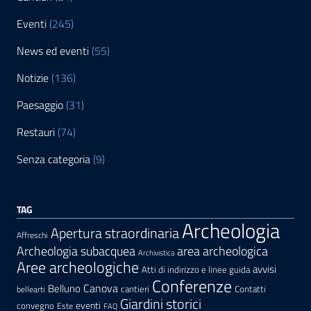
Eventi
(245)
News ed eventi
(55)
Notizie
(136)
Paesaggio
(31)
Restauri
(74)
Senza categoria
(9)
TAG
Archeologia
Apertura straordinaria
Affreschi
area archeologica
Archeologia subacquea
Archivistica
Aree archeologiche
avvisi
Atti di indirizzo e linee guida
Conferenze
Canova
Belluno
cantieri
Contatti
bellearti
Giardini storici
eventi
convegno
Este
FAQ