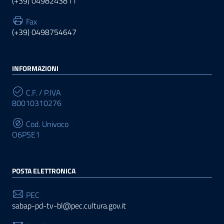
(+39) 0498243811
Fax
(+39) 0498754647
INFORMAZIONI
C.F. / P.IVA
80010310276
Cod. Univoco
O6PSE1
POSTA ELETTRONICA
PEC
sabap-pd-tv-bl@pec.cultura.gov.it