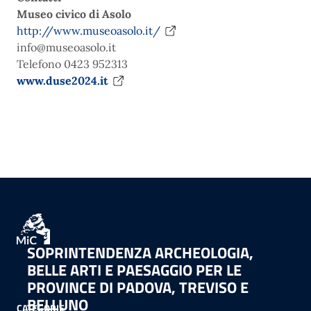
Museo civico di Asolo
http://www.museoasolo.it/
info@museoasolo.it
Telefono 0423 952313
www.duse2024.it
SOPRINTENDENZA ARCHEOLOGIA,
BELLE ARTI E PAESAGGIO PER LE
PROVINCE DI PADOVA, TREVISO E
BELLUNO
CATEGORIE