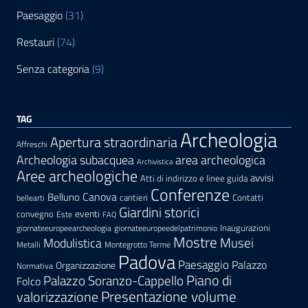
Paesaggio
(31)
Restauri
(74)
Senza categoria
(9)
TAG
Archeologia
Apertura straordinaria
Affreschi
area archeologica
Archeologia subacquea
Archivistica
Aree archeologiche
avvisi
Atti di indirizzo e linee guida
Conferenze
Canova
Belluno
cantieri
Contatti
bellearti
Giardini storici
eventi
convegno
Este
FAQ
Inaugurazioni
giornateeuropeearcheologia
giornateeuropeedelpatrimonio
Mostre
Modulistica
Musei
Metalli
Montegrotto Terme
Padova
Paesaggio
Palazzo
Organizzazione
Normativa
Palazzo Soranzo-Cappello
Piano di
Folco
Presentazione volume
valorizzazione