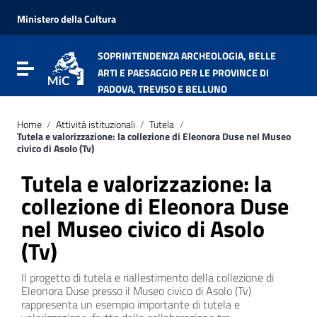
Vai ai contenuti
Vai al menu di navigazione
Ministero della Cultura
Vai al footer
SOPRINTENDENZA ARCHEOLOGIA, BELLE
Attiva / disattiva la navigazione
ARTI E PAESAGGIO PER LE PROVINCE DI
PADOVA, TREVISO E BELLUNO
Home
/
Attività istituzionali
/
Tutela
/
Tutela e valorizzazione: la collezione di Eleonora Duse nel Museo
civico di Asolo (Tv)
Tutela e valorizzazione: la
collezione di Eleonora Duse
nel Museo civico di Asolo
(Tv)
Il progetto di tutela e riallestimento della collezione di
Eleonora Duse presso il Museo civico di Asolo (Tv)
rappresenta un esempio importante di tutela e