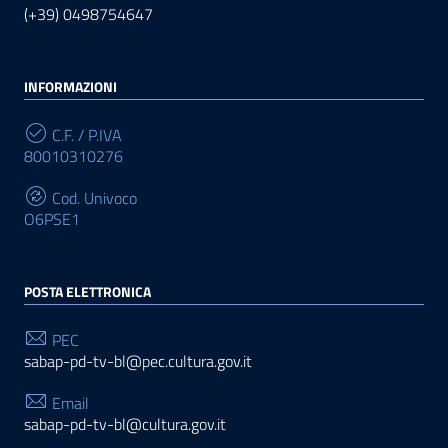
(+39) 0498754647
INFORMAZIONI
C.F. / P.IVA
80010310276
Cod. Univoco
O6PSE1
POSTA ELETTRONICA
PEC
sabap-pd-tv-bl@pec.cultura.gov.it
Email
sabap-pd-tv-bl@cultura.gov.it