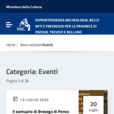
Vai ai contenuti
Vai al menu di navigazione
Ministero della Cultura
Vai al footer
SOPRINTENDENZA ARCHEOLOGIA, BELLE
Attiva / disattiva la navigazione
ARTI E PAESAGGIO PER LE PROVINCE DI
PADOVA, TREVISO E BELLUNO
Home
/
News ed eventi
Eventi
Categoria:
Eventi
Pagina 1 di 28
13 LUGLIO 2026
20
Luglio
Il santuario di Bresega di Ponso