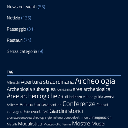
News ed eventi
(55)
Notizie
(136)
Paesaggio
(31)
Restauri
(74)
Senza categoria
(9)
TAG
Archeologia
Apertura straordinaria
Affreschi
area archeologica
Archeologia subacquea
Archivistica
Aree archeologiche
avvisi
Atti di indirizzo e linee guida
Conferenze
Canova
Belluno
cantieri
Contatti
bellearti
Giardini storici
eventi
convegno
Este
FAQ
Inaugurazioni
giornateeuropeearcheologia
giornateeuropeedelpatrimonio
Mostre
Modulistica
Musei
Metalli
Montegrotto Terme