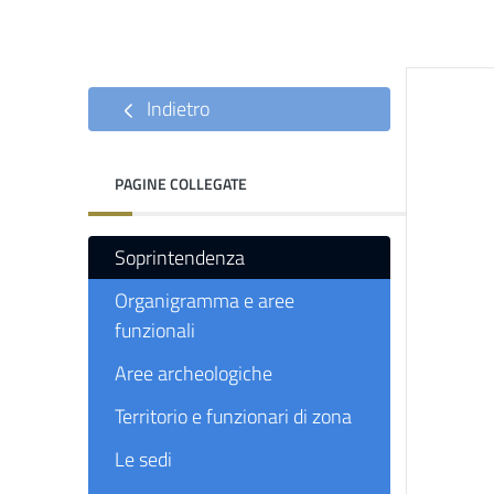
Indietro
PAGINE COLLEGATE
Soprintendenza
Organigramma e aree
funzionali
Aree archeologiche
Territorio e funzionari di zona
Le sedi