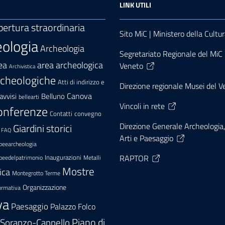
LINK UTILI
pertura straordinaria
Sito MiC | Ministero della Cultu
ologia
Archeologia
Segretariato Regionale del MiC p
area archeologica
ea
Veneto
Archivistica
rcheologiche
Atti di indirizzo e
Direzione regionale Musei del 
Canova
avvisi
Belluno
bellearti
Vincoli in rete
onferenze
convegno
Contatti
Direzione Generale Archeologia,
Giardini storici
FAQ
Arti e Paesaggio
peearcheologia
RAPTOR
Inaugurazioni
peedelpatrimonio
Metalli
Mostre
ica
Montegrotto Terme
Organizzazione
rmativa
va
Paesaggio
Palazzo Folco
 Soranzo-Cappello
Piano di