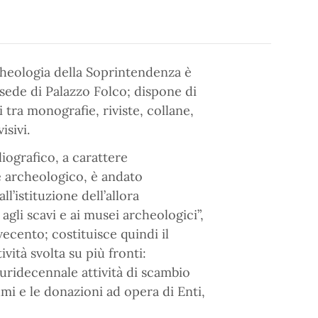
cheologia della Soprintendenza è
 sede di Palazzo Folco; dispone di
i tra monografie, riviste, collane,
isivi.
liografico, a carattere
 archeologico, è andato
l’istituzione dell’allora
gli scavi e ai musei archeologici”,
ecento; costituisce quindi il
tività svolta su più fronti:
pluridecennale attività di scambio
lumi e le donazioni ad opera di Enti,