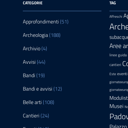
CATEGORIE
TAG
A
Affreschi
Approfondimenti
(51)
Arche
Archeologia
(188)
subacqu
Aree a
Archivio
(4)
linee guida
Avvisi
(44)
C
cantieri
eventi
Bandi
(19)
Este
giornateeuro
Bandi e avvisi
(12)
giornateeuro
Modulist
Belle arti
(108)
Musei
No
Pado
Cantieri
(24)
Palazzo