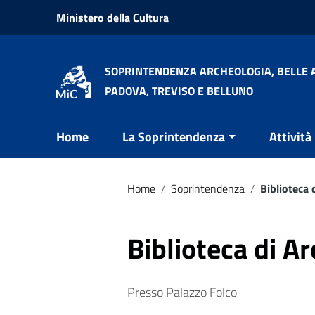
Vai ai contenuti
Ministero della Cultura
Vai al menu di navigazione
Vai al footer
SOPRINTENDENZA ARCHEOLOGIA, BELLE A
PADOVA, TREVISO E BELLUNO
Home
La Soprintendenza
Attività
Home
/
Soprintendenza
/
Biblioteca 
Biblioteca di A
Presso Palazzo Folco