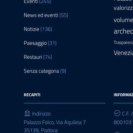
Eventi
(245)
valoriz
News ed eventi
(55)
volum
Notizie
(136)
archeo
Paesaggio
(31)
Trasparen
Venezi
Restauri
(74)
Senza categoria
(9)
RECAPITI
INFORMAZ
Indirizzo
C.F. /
Palazzo Folco, Via Aquileia 7
800103
35139, Padova