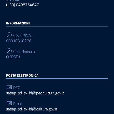
(+39) 0498754647
INFORMAZIONI
C.F. / P.IVA
80010310276
Cod. Univoco
O6PSE1
POSTA ELETTRONICA
PEC
sabap-pd-tv-bl@pec.cultura.gov.it
Email
sabap-pd-tv-bl@cultura.gov.it