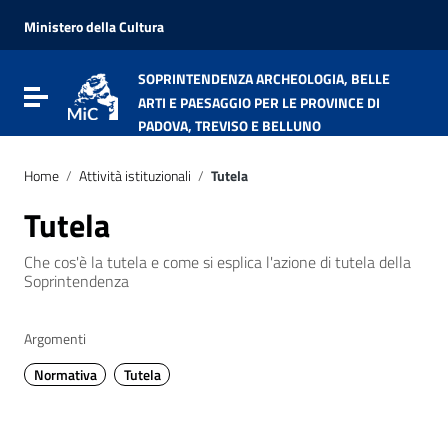
Vai ai contenuti
Vai al menu di navigazione
Ministero della Cultura
Vai al footer
SOPRINTENDENZA ARCHEOLOGIA, BELLE
Attiva / disattiva la navigazione
ARTI E PAESAGGIO PER LE PROVINCE DI
PADOVA, TREVISO E BELLUNO
Home
/
Attività istituzionali
/
Tutela
Tutela
Che cos'è la tutela e come si esplica l'azione di tutela della
Soprintendenza
Argomenti
Normativa
Tutela