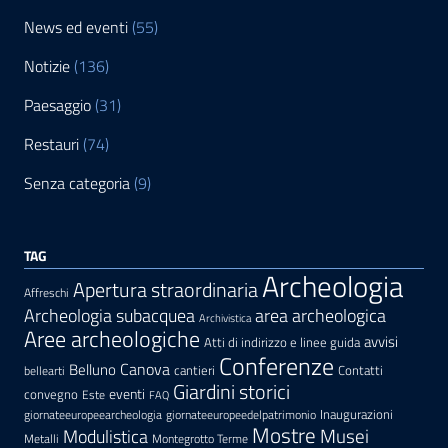
News ed eventi
(55)
Notizie
(136)
Paesaggio
(31)
Restauri
(74)
Senza categoria
(9)
TAG
Archeologia
Apertura straordinaria
Affreschi
area archeologica
Archeologia subacquea
Archivistica
Aree archeologiche
avvisi
Atti di indirizzo e linee guida
Conferenze
Canova
Belluno
cantieri
Contatti
bellearti
Giardini storici
eventi
convegno
Este
FAQ
Inaugurazioni
giornateeuropeearcheologia
giornateeuropeedelpatrimonio
Mostre
Modulistica
Musei
Metalli
Montegrotto Terme