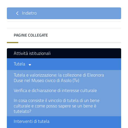
Indietro
PAGINE COLLEGATE
Attività istituzionali
Tutela
Tutela e valorizzazione: la collezione di Eleonora
Duse nel Museo civico di Asolo (Tv)
Verifica e dichiarazione di interesse culturale
In cosa consiste il vincolo di tutela di un bene
culturale e come posso sapere se un bene è
tutelato?
Interventi di tutela