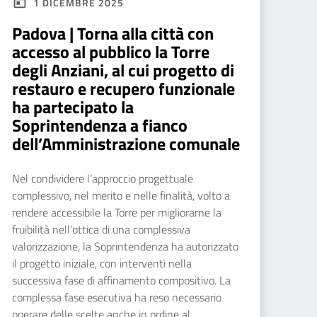
1 DICEMBRE 2025
Padova | Torna alla città con
accesso al pubblico la Torre
degli Anziani, al cui progetto di
restauro e recupero funzionale
ha partecipato la
Soprintendenza a fianco
dell’Amministrazione comunale
Nel condividere l’approccio progettuale
complessivo, nel merito e nelle finalità, volto a
rendere accessibile la Torre per migliorarne la
fruibilità nell’ottica di una complessiva
valorizzazione, la Soprintendenza ha autorizzato
il progetto iniziale, con interventi nella
successiva fase di affinamento compositivo. La
complessa fase esecutiva ha reso necessario
operare delle scelte anche in ordine al