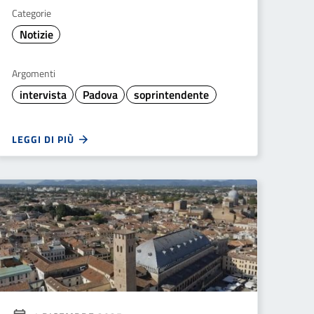
Categorie
Notizie
Argomenti
intervista
Padova
soprintendente
LEGGI DI PIÙ