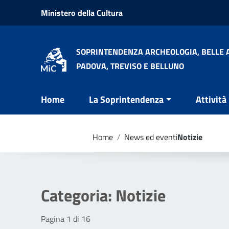
Vai ai contenuti
Ministero della Cultura
Vai al menu di navigazione
Vai al footer
SOPRINTENDENZA ARCHEOLOGIA, BELLE A
PADOVA, TREVISO E BELLUNO
Home
La Soprintendenza
Attività
Home
/
News ed eventi
Notizie
Categoria:
Notizie
Pagina 1 di 16