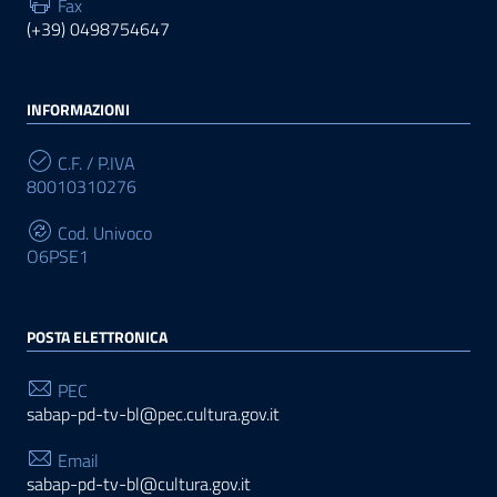
Fax
(+39) 0498754647
INFORMAZIONI
C.F. / P.IVA
80010310276
Cod. Univoco
O6PSE1
POSTA ELETTRONICA
PEC
sabap-pd-tv-bl@pec.cultura.gov.it
Email
sabap-pd-tv-bl@cultura.gov.it