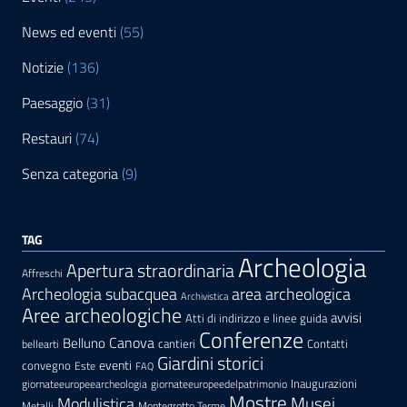
News ed eventi
(55)
Notizie
(136)
Paesaggio
(31)
Restauri
(74)
Senza categoria
(9)
TAG
Archeologia
Apertura straordinaria
Affreschi
area archeologica
Archeologia subacquea
Archivistica
Aree archeologiche
avvisi
Atti di indirizzo e linee guida
Conferenze
Canova
Belluno
cantieri
Contatti
bellearti
Giardini storici
eventi
convegno
Este
FAQ
Inaugurazioni
giornateeuropeearcheologia
giornateeuropeedelpatrimonio
Mostre
Modulistica
Musei
Metalli
Montegrotto Terme