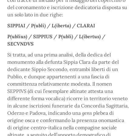
con tracce di metallo per il fissaggio del coperchio o
del coronamento e iscrizione dedicatoria disposta su
un solo lato in due righe:
SIPPIAI / P(ubli) / L(iberta) / CLARAI
P(ublius) / SIPPIUS / P(ubli) / L(ibertus) /
SECVNDVS
Si tratta, ad una prima analisi, della dedica del
monumento alla defunta Sippia Clara da parte del
dedicante Sippio Secondo, entrambi liberti di un
Publio, e dunque appartenenti a una fascia di
committenza relativamente modesta. Il nomen
SEPPIVS (di cui l’esemplare altinate attesta una
differente forma vocalica) ricorre in territorio veneto
in alcune iscrizioni funerarie da Concordia Sagittaria,
Oderzo e Padova, indicando una
gens
plebea di
origine osca e confermando la presenza onomastica
di origine centro-italica nella compagine sociale
altinate, a seguito dell’apporto demografico di