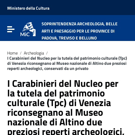
Vai ai contenuti
Vai al menu di navigazione
Ministero della Cultura
Vai al footer
SOPRINTENDENZA ARCHEOLOGIA, BELLE
Attiva / disattiva la navigazione
ARTI E PAESAGGIO PER LE PROVINCE DI
PADOVA, TREVISO E BELLUNO
Home
/
Archeologia
/
I Carabinieri del Nucleo per la tutela del patrimonio culturale (Tpc)
di Venezia riconsegnano al Museo nazionale di Altino due preziosi
reperti archeologici, conservati da un privato
I Carabinieri del Nucleo per
la tutela del patrimonio
culturale (Tpc) di Venezia
riconsegnano al Museo
nazionale di Altino due
preziosi reperti archeologici,