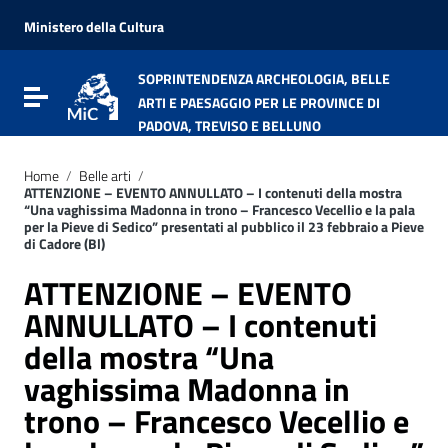
Vai ai contenuti
Vai al menu di navigazione
Ministero della Cultura
Vai al footer
SOPRINTENDENZA ARCHEOLOGIA, BELLE
Attiva / disattiva la navigazione
ARTI E PAESAGGIO PER LE PROVINCE DI
PADOVA, TREVISO E BELLUNO
Home
/
Belle arti
/
ATTENZIONE – EVENTO ANNULLATO – I contenuti della mostra
“Una vaghissima Madonna in trono – Francesco Vecellio e la pala
per la Pieve di Sedico” presentati al pubblico il 23 febbraio a Pieve
di Cadore (Bl)
ATTENZIONE – EVENTO
ANNULLATO – I contenuti
della mostra “Una
vaghissima Madonna in
trono – Francesco Vecellio e