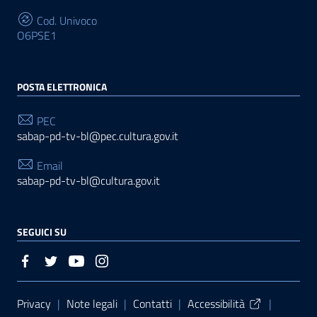
Cod. Univoco
O6PSE1
POSTA ELETTRONICA
PEC
sabap-pd-tv-bl@pec.cultura.gov.it
Email
sabap-pd-tv-bl@cultura.gov.it
SEGUICI SU
Sezione Link Utili
Privacy
|
Note legali
|
Contatti
|
Accessibilità
|