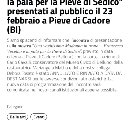
la pala per la Pieve di Sedico”
presentati al pubblico il 23
febbraio a Pieve di Cadore
(Bl)
Siamo spiacenti di informare che l’𝐢𝐧𝐜𝐨𝐧𝐭𝐫𝐨 di presentazione
de𝐥𝐥𝐚 𝐦𝐨𝐬𝐭𝐫𝐚 “𝑈𝑛𝑎 𝑣𝑎𝑔ℎ𝑖𝑠𝑠𝑖𝑚𝑎 𝑀𝑎𝑑𝑜𝑛𝑛𝑎 𝑖𝑛 𝑡𝑟𝑜𝑛𝑜 – 𝐹𝑟𝑎𝑛𝑐𝑒𝑠𝑐𝑜
𝑉𝑒𝑐𝑒𝑙𝑙𝑖𝑜 𝑒 𝑙𝑎 𝑝𝑎𝑙𝑎 𝑝𝑒𝑟 𝑙𝑎 𝑃𝑖𝑒𝑣𝑒 𝑑𝑖 𝑆𝑒𝑑𝑖𝑐𝑜”, previsto in data
odierna a Pieve di Cadore (Belluno) con la partecipazione di
Carlo Cavalli, conservatore del Museo Civico di Belluno, della
restauratrice Mariangela Mattia e della nostra collega
Debora Tosato è stato ANNULLATO E RINVIATO A DATA DA
DESTINARSI per le avverse condizioni atmosferiche. La
nuova data di programmazione dell’incontro sarà
comunicata nei nostri canali istituzionali appena possibile.
Categorie
Belle arti
Eventi