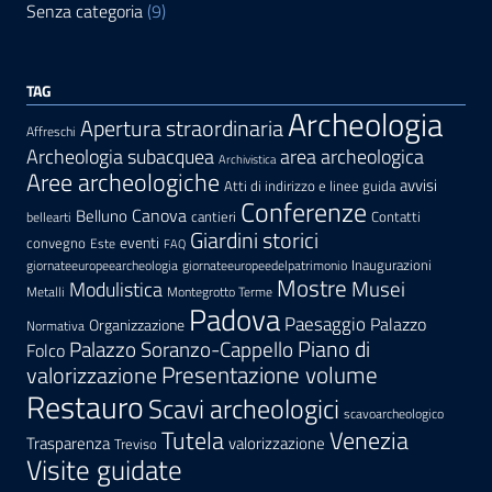
Senza categoria
(9)
TAG
Archeologia
Apertura straordinaria
Affreschi
area archeologica
Archeologia subacquea
Archivistica
Aree archeologiche
avvisi
Atti di indirizzo e linee guida
Conferenze
Canova
Belluno
cantieri
Contatti
bellearti
Giardini storici
eventi
convegno
Este
FAQ
Inaugurazioni
giornateeuropeearcheologia
giornateeuropeedelpatrimonio
Mostre
Modulistica
Musei
Metalli
Montegrotto Terme
Padova
Paesaggio
Palazzo
Organizzazione
Normativa
Palazzo Soranzo-Cappello
Piano di
Folco
Presentazione volume
valorizzazione
Restauro
Scavi archeologici
scavoarcheologico
Tutela
Venezia
Trasparenza
valorizzazione
Treviso
Visite guidate