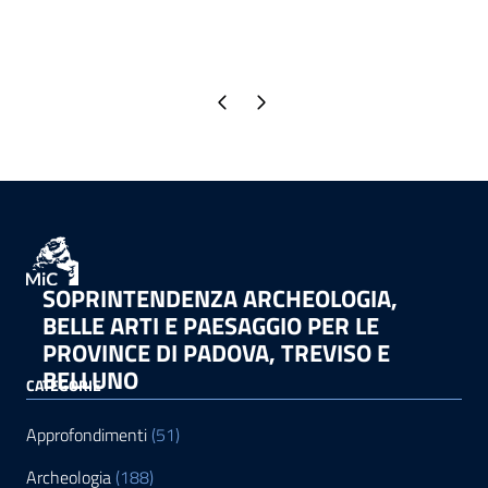
Pagina precedente
Pagina successiva
SOPRINTENDENZA ARCHEOLOGIA,
BELLE ARTI E PAESAGGIO PER LE
PROVINCE DI PADOVA, TREVISO E
BELLUNO
CATEGORIE
Approfondimenti
(51)
Archeologia
(188)