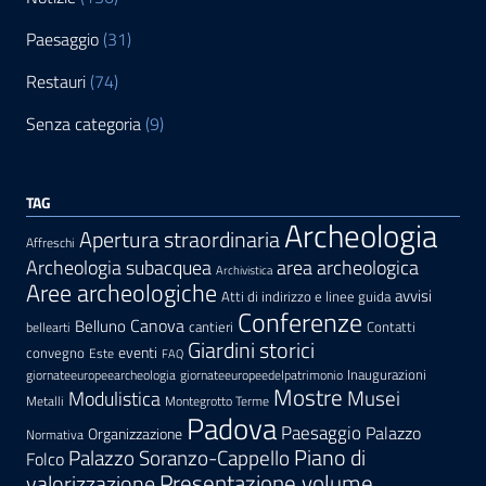
Paesaggio
(31)
Restauri
(74)
Senza categoria
(9)
TAG
Archeologia
Apertura straordinaria
Affreschi
area archeologica
Archeologia subacquea
Archivistica
Aree archeologiche
avvisi
Atti di indirizzo e linee guida
Conferenze
Canova
Belluno
cantieri
Contatti
bellearti
Giardini storici
eventi
convegno
Este
FAQ
Inaugurazioni
giornateeuropeearcheologia
giornateeuropeedelpatrimonio
Mostre
Modulistica
Musei
Metalli
Montegrotto Terme
Padova
Paesaggio
Palazzo
Organizzazione
Normativa
Palazzo Soranzo-Cappello
Piano di
Folco
Presentazione volume
valorizzazione