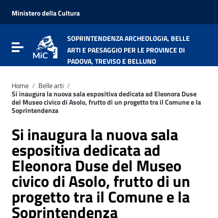
Vai ai contenuti
Vai al menu di navigazione
Ministero della Cultura
Vai al footer
SOPRINTENDENZA ARCHEOLOGIA, BELLE
Attiva / disattiva la navigazione
ARTI E PAESAGGIO PER LE PROVINCE DI
PADOVA, TREVISO E BELLUNO
Home
/
Belle arti
/
Si inaugura la nuova sala espositiva dedicata ad Eleonora Duse
del Museo civico di Asolo, frutto di un progetto tra il Comune e la
Soprintendenza
Si inaugura la nuova sala
espositiva dedicata ad
Eleonora Duse del Museo
civico di Asolo, frutto di un
progetto tra il Comune e la
Soprintendenza