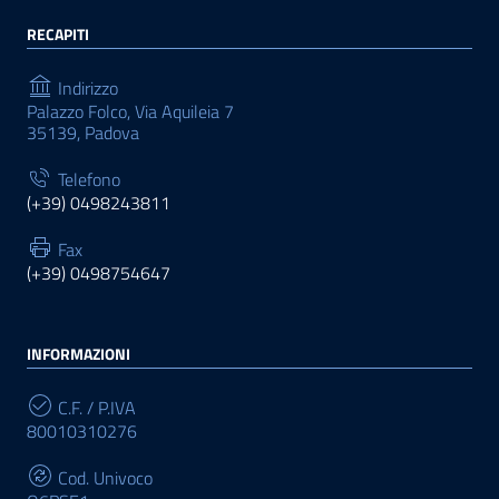
RECAPITI
Indirizzo
Palazzo Folco, Via Aquileia 7
35139, Padova
Telefono
(+39) 0498243811
Fax
(+39) 0498754647
INFORMAZIONI
C.F. / P.IVA
80010310276
Cod. Univoco