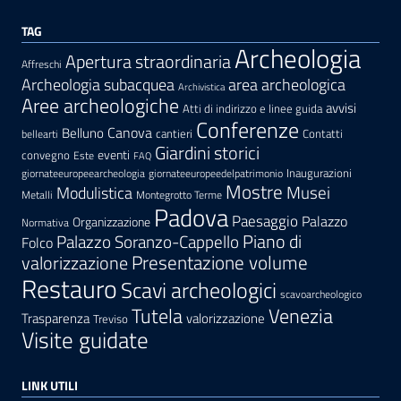
TAG
Archeologia
Apertura straordinaria
Affreschi
area archeologica
Archeologia subacquea
Archivistica
Aree archeologiche
avvisi
Atti di indirizzo e linee guida
Conferenze
Canova
Belluno
cantieri
Contatti
bellearti
Giardini storici
eventi
convegno
Este
FAQ
Inaugurazioni
giornateeuropeearcheologia
giornateeuropeedelpatrimonio
Mostre
Modulistica
Musei
Metalli
Montegrotto Terme
Padova
Paesaggio
Palazzo
Organizzazione
Normativa
Palazzo Soranzo-Cappello
Piano di
Folco
Presentazione volume
valorizzazione
Restauro
Scavi archeologici
scavoarcheologico
Tutela
Venezia
Trasparenza
valorizzazione
Treviso
Visite guidate
LINK UTILI