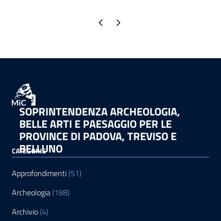
Pagina precedente
Pagina successiva
SOPRINTENDENZA ARCHEOLOGIA,
BELLE ARTI E PAESAGGIO PER LE
PROVINCE DI PADOVA, TREVISO E
BELLUNO
CATEGORIE
Approfondimenti
(51)
Archeologia
(188)
Archivio
(4)