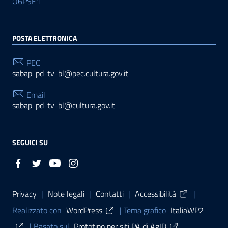
O6PSE1
POSTA ELETTRONICA
PEC
sabap-pd-tv-bl@pec.cultura.gov.it
Email
sabap-pd-tv-bl@cultura.gov.it
SEGUICI SU
Sezione Link Utili
Privacy
|
Note legali
|
Contatti
|
Accessibilità
|
Realizzato con
WordPress
|
Tema grafico
ItaliaWP2
| Basato sul
Prototipo per siti PA di AgID