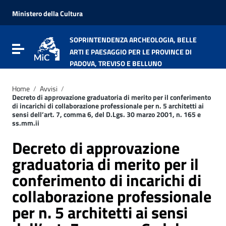
Vai ai contenuti
Vai al menu di navigazione
Ministero della Cultura
Vai al footer
SOPRINTENDENZA ARCHEOLOGIA, BELLE
Attiva / disattiva la navigazione
ARTI E PAESAGGIO PER LE PROVINCE DI
PADOVA, TREVISO E BELLUNO
Home
/
Avvisi
/
Decreto di approvazione graduatoria di merito per il conferimento
di incarichi di collaborazione professionale per n. 5 architetti ai
sensi dell’art. 7, comma 6, del D.Lgs. 30 marzo 2001, n. 165 e
ss.mm.ii
Decreto di approvazione
graduatoria di merito per il
conferimento di incarichi di
collaborazione professionale
per n. 5 architetti ai sensi