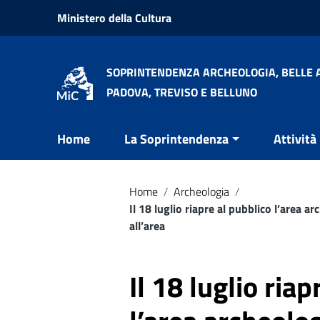
Vai ai contenuti
Ministero della Cultura
Vai al menu di navigazione
Vai al footer
SOPRINTENDENZA ARCHEOLOGIA, BELLE A
PADOVA, TREVISO E BELLUNO
Home
La Soprintendenza
Attività
Home
/
Archeologia
/
Il 18 luglio riapre al pubblico l’area a
all’area
Il 18 luglio ria