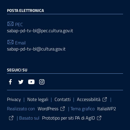
POSTA ELETTRONICA
PEC
sabap-pd-tv-bl@pec.cultura.gov.it
Email
sabap-pd-tv-bl@cultura.gov.it
SEGUICI SU
Sezione Link Utili
Privacy
|
Note legali
|
Contatti
|
Accessibilità
|
Realizzato con
WordPress
|
Tema grafico
ItaliaWP2
| Basato sul
Prototipo per siti PA di AgID