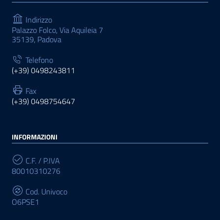
Indirizzo
Palazzo Folco, Via Aquileia 7
35139, Padova
Telefono
(+39) 0498243811
Fax
(+39) 0498754647
INFORMAZIONI
C.F. / P.IVA
80010310276
Cod. Univoco
O6PSE1