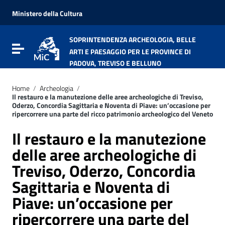
Vai ai contenuti
Vai al menu di navigazione
Ministero della Cultura
Vai al footer
SOPRINTENDENZA ARCHEOLOGIA, BELLE
Attiva / disattiva la navigazione
ARTI E PAESAGGIO PER LE PROVINCE DI
PADOVA, TREVISO E BELLUNO
Home
/
Archeologia
/
Il restauro e la manutezione delle aree archeologiche di Treviso,
Oderzo, Concordia Sagittaria e Noventa di Piave: un’occasione per
ripercorrere una parte del ricco patrimonio archeologico del Veneto
Il restauro e la manutezione
delle aree archeologiche di
Treviso, Oderzo, Concordia
Sagittaria e Noventa di
Piave: un’occasione per
ripercorrere una parte del