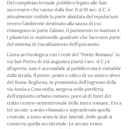
Del complesso termale pubblico legato alle fase
successive che vanno dalla fine II al III sec. d.C. è
attualmente visibile la parte absidata del tepidarium
ovvero l’ambiente destinato alla sauna di cui
rimangono in parte l’alzato, il pavimento in mattoni e
i pilastrini in mattonelle quadrate che facevano parte
del sistema di riscaldamento dell’ipocausto.
L’area archeologica con i resti del “Ponte Romano” in
via San Pietro di età augustea (metà I sec. d.C.) è
all’aperto, non è accessibile al pubblico ma è visitabile
dalla strada. Il ponte, posto a valico di un antico alveo
del fiume Reghena, in prossimità dell’ingresso della
via Annia a Concordia, sorgeva nella periferia
dell’impianto urbano romano, poco al di fuori del
tratto centro-settentrionale delle mura romane. Era a
tre arcate: a sesto ribassato e sopraelevata quella
centrale, a tutto sesto le due laterali, delle quali si
conserva quella occidentale. Le arcate erano