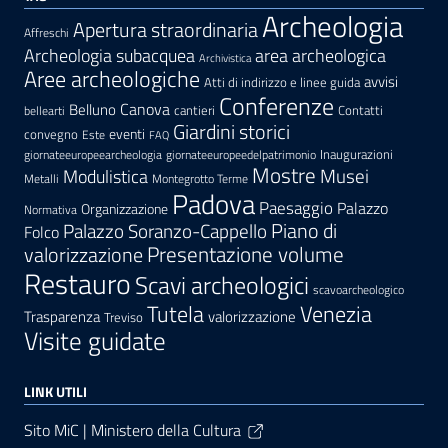
Archeologia
Apertura straordinaria
Affreschi
area archeologica
Archeologia subacquea
Archivistica
Aree archeologiche
avvisi
Atti di indirizzo e linee guida
Conferenze
Canova
Belluno
cantieri
Contatti
bellearti
Giardini storici
eventi
convegno
Este
FAQ
Inaugurazioni
giornateeuropeearcheologia
giornateeuropeedelpatrimonio
Mostre
Modulistica
Musei
Metalli
Montegrotto Terme
Padova
Paesaggio
Palazzo
Organizzazione
Normativa
Palazzo Soranzo-Cappello
Piano di
Folco
Presentazione volume
valorizzazione
Restauro
Scavi archeologici
scavoarcheologico
Tutela
Venezia
Trasparenza
valorizzazione
Treviso
Visite guidate
LINK UTILI
Sito MiC | Ministero della Cultura