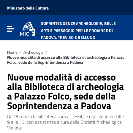
Vai ai contenuti
Vai al menu di navigazione
Ministero della Cultura
Vai al footer
SOPRINTENDENZA ARCHEOLOGIA, BELLE
Attiva / disattiva la navigazione
ARTI E PAESAGGIO PER LE PROVINCE DI
PADOVA, TREVISO E BELLUNO
Home
/
Archeologia
/
Nuove modalità di accesso alla Biblioteca di archeologia a Palazzo
Folco, sede della Soprintendenza a Padova
Nuove modalità di accesso
alla Biblioteca di archeologia
a Palazzo Folco, sede della
Soprintendenza a Padova
Dall'8 marzo la biblioteca sarà accessibile ogni venerdì dalle
9 alle 13, con assistenza a cura della Società Archeologica
Veneta.