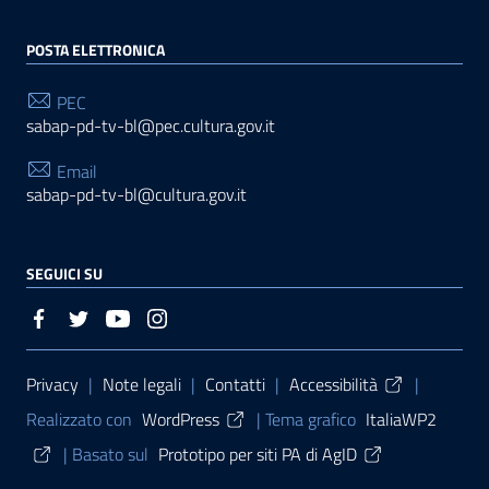
POSTA ELETTRONICA
PEC
sabap-pd-tv-bl@pec.cultura.gov.it
Email
sabap-pd-tv-bl@cultura.gov.it
SEGUICI SU
Sezione Link Utili
Privacy
|
Note legali
|
Contatti
|
Accessibilità
|
Realizzato con
WordPress
|
Tema grafico
ItaliaWP2
| Basato sul
Prototipo per siti PA di AgID