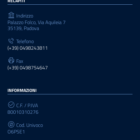
RECAPITI
Indirizzo
Palazzo Folco, Via Aquileia 7
35139, Padova
Telefono
(+39) 0498243811
Fax
(+39) 0498754647
INFORMAZIONI
C.F. / P.IVA
80010310276
Cod. Univoco
O6PSE1