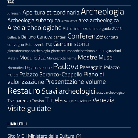
TAG
Archeologia
Apertura straordinaria
Affreschi
area archeologica
Archeologia subacquea
Archivistica
Aree archeologiche
avvisi
Atti di indirizzo e linee guida
Conferenze
Canova
Belluno
cantieri
Contatti
bellearti
Giardini storici
eventi
convegno
Este
FAQ
Inaugurazioni
giornateeuropeearcheologia
giornateeuropeedelpatrimonio
Mostre
Modulistica
Musei
Metalli
Montegrotto Terme
Padova
Paesaggio
Palazzo
Organizzazione
Normativa
Palazzo Soranzo-Cappello
Piano di
Folco
Presentazione volume
valorizzazione
Restauro
Scavi archeologici
scavoarcheologico
Tutela
Venezia
Trasparenza
valorizzazione
Treviso
Visite guidate
LINK UTILI
Sito MiC | Ministero della Cultura