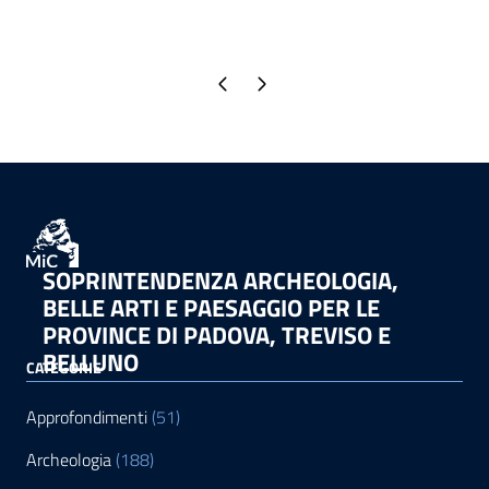
Pagina precedente
Pagina successiva
SOPRINTENDENZA ARCHEOLOGIA,
BELLE ARTI E PAESAGGIO PER LE
PROVINCE DI PADOVA, TREVISO E
BELLUNO
CATEGORIE
Approfondimenti
(51)
Archeologia
(188)