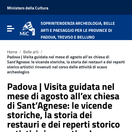
Vai ai contenuti
Vai al menu di navigazione
Ministero della Cultura
Vai al footer
SOPRINTENDENZA ARCHEOLOGIA, BELLE
Attiva / disattiva la navigazione
ARTI E PAESAGGIO PER LE PROVINCE DI
PADOVA, TREVISO E BELLUNO
Home
/
Belle arti
/
Padova | Visita guidata nel mese di agosto all’ex chiesa di
Sant’Agnese: le vicende storiche, la storia dei restauri e dei reperti
storico artistici rinvenuti nel corso delle attività di scavo
archeologico
Padova | Visita guidata nel
mese di agosto all’ex chiesa
di Sant’Agnese: le vicende
storiche, la storia dei
restauri e dei reperti storico