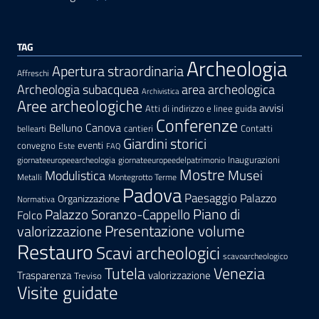
TAG
Archeologia
Apertura straordinaria
Affreschi
area archeologica
Archeologia subacquea
Archivistica
Aree archeologiche
avvisi
Atti di indirizzo e linee guida
Conferenze
Canova
Belluno
cantieri
Contatti
bellearti
Giardini storici
eventi
convegno
Este
FAQ
Inaugurazioni
giornateeuropeearcheologia
giornateeuropeedelpatrimonio
Mostre
Modulistica
Musei
Metalli
Montegrotto Terme
Padova
Paesaggio
Palazzo
Organizzazione
Normativa
Palazzo Soranzo-Cappello
Piano di
Folco
Presentazione volume
valorizzazione
Restauro
Scavi archeologici
scavoarcheologico
Tutela
Venezia
Trasparenza
valorizzazione
Treviso
Visite guidate