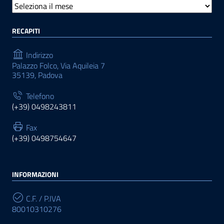
RECAPITI
Indirizzo
Palazzo Folco, Via Aquileia 7
35139, Padova
Telefono
(+39) 0498243811
Fax
(+39) 0498754647
INFORMAZIONI
C.F. / P.IVA
80010310276