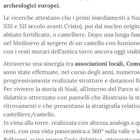
archeologici europei.
Le ricerche attestano che i primi insediamenti a Noàl
XIII e XII secolo avanti Cristo), poi dal nucleo origi
abitato fortificato, o castelliere. Dopo una lunga fas
nel Medioevo al sorgere di un castello con funzione 
con i resti murari dell’antica torre ancora oggi visibil
Attraverso una sinergia tra
associazioni locali, Co
sono state effettuate, nel corso degli anni, numero
progressivamente realizzate strutture e dotazioni fina
Per rivivere la storia di Noàl, all’interno del Parco 
didattico attrezzato con pannelli che illustrano la st
ritrovamenti e che presentano la stratigrafia relativa 
castelliere/castello.
In cima alla torre, realizzata con altezza analoga a 
resti, con una vista panoramica a 360° sulla valle e 
Bellunesi, si tro invece l’aula didattica, attrezzata