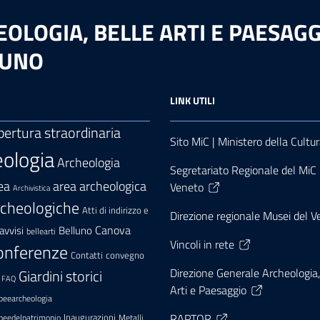
LOGIA, BELLE ARTI E PAESAGGI
LUNO
LINK UTILI
pertura straordinaria
Sito MiC | Ministero della Cultu
ologia
Archeologia
Segretariato Regionale del MiC p
area archeologica
ea
Veneto
Archivistica
rcheologiche
Atti di indirizzo e
Direzione regionale Musei del 
Canova
avvisi
Belluno
bellearti
Vincoli in rete
onferenze
convegno
Contatti
Direzione Generale Archeologia,
Giardini storici
FAQ
Arti e Paesaggio
peearcheologia
RAPTOR
Inaugurazioni
peedelpatrimonio
Metalli