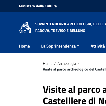
Vai ai contenuti
Ministero della Cultura
Vai al menu di navigazione
Vai al footer
SOPRINTENDENZA ARCHEOLOGIA, BELLE A
PADOVA, TREVISO E BELLUNO
Home
La Soprintendenza
Attività
Home
/
Archeologia
/
Visite al parco archeologico del Castel
Visite al parco 
Castelliere di N