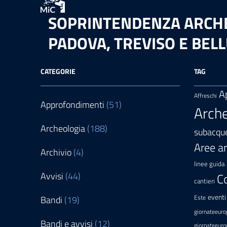
SOPRINTENDENZA ARCHEO
PADOVA, TREVISO E BEL
CATEGORIE
TAG
A
Affreschi
Approfondimenti
(51)
Arche
Archeologia
(188)
subacqu
Aree a
Archivio
(4)
linee guida
Avvisi
(44)
C
cantieri
eventi
Bandi
(19)
Este
giornateeuro
Bandi e avvisi
(12)
giornateeuro