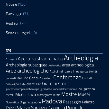
Notizie
(136)
Paesaggio
(31)
Restauri
(74)
Senza categoria
(9)
TAG
Archeologia
Apertura straordinaria
Affreschi
area archeologica
Archeologia subacquea
Archivistica
Aree archeologiche
avvisi
Atti di indirizzo e linee guida
Conferenze
Canova
Belluno
cantieri
Contatti
bellearti
Giardini storici
eventi
convegno
Este
FAQ
Inaugurazioni
giornateeuropeearcheologia
giornateeuropeedelpatrimonio
Mostre
Modulistica
Musei
Metalli
Montegrotto Terme
Padova
Paesaggio
Palazzo
Organizzazione
Normativa
Palazzo Soranzo-Cappello
Piano di
Folco