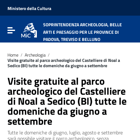
Vai ai contenuti
Vai al menu di navigazione
Ministero della Cultura
Vai al footer
SOPRINTENDENZA ARCHEOLOGIA, BELLE
Attiva / disattiva la navigazione
ARTI E PAESAGGIO PER LE PROVINCE DI
PADOVA, TREVISO E BELLUNO
Home
/
Archeologia
/
Visite gratuite al parco archeologico del Castelliere di Noal a
Sedico (Bl) tutte le domeniche da giugno a settembre
Visite gratuite al parco
archeologico del Castelliere
di Noal a Sedico (Bl) tutte le
domeniche da giugno a
settembre
Tutte le domeniche di giugno, luglio, agosto e settembre
sarà possibile visitare il parco archeologico, senza