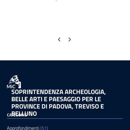
Pagina precedente
Pagina successiva
SOPRINTENDENZA ARCHEOLOGIA,
BELLE ARTI E PAESAGGIO PER LE
PROVINCE DI PADOVA, TREVISO E
BELLUNO
CATEGORIE
Approfondimenti
(51)