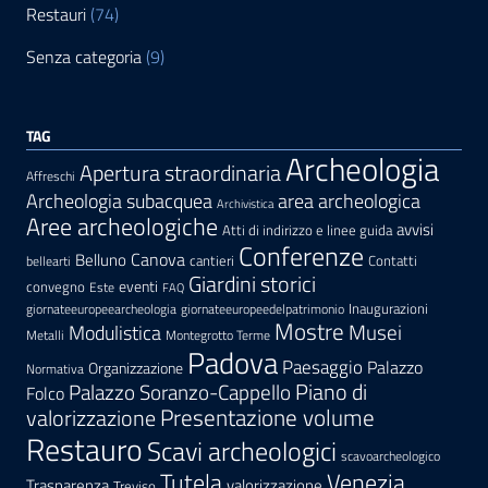
Restauri
(74)
Senza categoria
(9)
TAG
Archeologia
Apertura straordinaria
Affreschi
area archeologica
Archeologia subacquea
Archivistica
Aree archeologiche
avvisi
Atti di indirizzo e linee guida
Conferenze
Canova
Belluno
cantieri
Contatti
bellearti
Giardini storici
eventi
convegno
Este
FAQ
Inaugurazioni
giornateeuropeearcheologia
giornateeuropeedelpatrimonio
Mostre
Modulistica
Musei
Metalli
Montegrotto Terme
Padova
Paesaggio
Palazzo
Organizzazione
Normativa
Palazzo Soranzo-Cappello
Piano di
Folco
Presentazione volume
valorizzazione
Restauro
Scavi archeologici
scavoarcheologico
Tutela
Venezia
Trasparenza
valorizzazione
Treviso