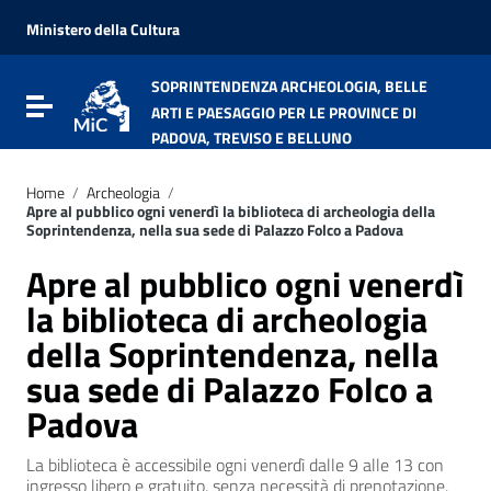
Vai ai contenuti
Vai al menu di navigazione
Ministero della Cultura
Vai al footer
SOPRINTENDENZA ARCHEOLOGIA, BELLE
Attiva / disattiva la navigazione
ARTI E PAESAGGIO PER LE PROVINCE DI
PADOVA, TREVISO E BELLUNO
Home
/
Archeologia
/
Apre al pubblico ogni venerdì la biblioteca di archeologia della
Soprintendenza, nella sua sede di Palazzo Folco a Padova
Apre al pubblico ogni venerdì
la biblioteca di archeologia
della Soprintendenza, nella
sua sede di Palazzo Folco a
Padova
La biblioteca è accessibile ogni venerdì dalle 9 alle 13 con
ingresso libero e gratuito, senza necessità di prenotazione.