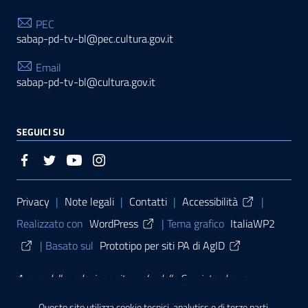
PEC
sabap-pd-tv-bl@pec.cultura.gov.it
Email
sabap-pd-tv-bl@cultura.gov.it
SEGUICI SU
Sezione Link Utili
Privacy
|
Note legali
|
Contatti
|
Accessibilità
|
Realizzato con
WordPress
|
Tema grafico
ItaliaWP2
| Basato sul
Prototipo per siti PA di AgID
A cura della
redazione sito web
della
Soprintendenza
archeologia, belle arti e paesaggio per le province di Padova,
Questo sito utilizza cookie tecnici, analytics e di terze parti.