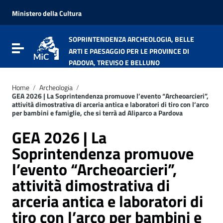
Vai ai contenuti
Vai al menu di navigazione
Ministero della Cultura
Vai al footer
SOPRINTENDENZA ARCHEOLOGIA, BELLE
Attiva / disattiva la navigazione
ARTI E PAESAGGIO PER LE PROVINCE DI
PADOVA, TREVISO E BELLUNO
Home
/
Archeologia
/
GEA 2026 | La Soprintendenza promuove l’evento “Archeoarcieri”,
attività dimostrativa di arceria antica e laboratori di tiro con l’arco
per bambini e famiglie, che si terrà ad Aliparco a Pardova
GEA 2026 | La
Soprintendenza promuove
l’evento “Archeoarcieri”,
attività dimostrativa di
arceria antica e laboratori di
tiro con l’arco per bambini e