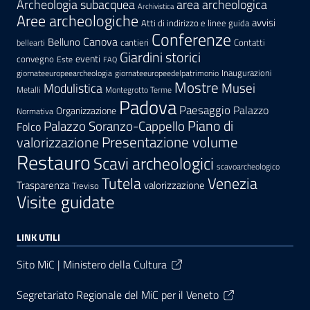
area archeologica
Archeologia subacquea
Archivistica
Aree archeologiche
avvisi
Atti di indirizzo e linee guida
Conferenze
Canova
Belluno
cantieri
Contatti
bellearti
Giardini storici
eventi
convegno
Este
FAQ
Inaugurazioni
giornateeuropeearcheologia
giornateeuropeedelpatrimonio
Mostre
Modulistica
Musei
Metalli
Montegrotto Terme
Padova
Paesaggio
Palazzo
Organizzazione
Normativa
Palazzo Soranzo-Cappello
Piano di
Folco
Presentazione volume
valorizzazione
Restauro
Scavi archeologici
scavoarcheologico
Tutela
Venezia
Trasparenza
valorizzazione
Treviso
Visite guidate
LINK UTILI
Sito MiC | Ministero della Cultura
Segretariato Regionale del MiC per il Veneto