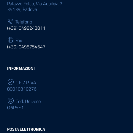
Palazzo Folco, Via Aquileia 7
35139, Padova
Telefono
(+39) 0498243811
Fax
(+39) 0498754647
INFORMAZIONI
C.F. / P.IVA
80010310276
Cod. Univoco
O6PSE1
POSTA ELETTRONICA