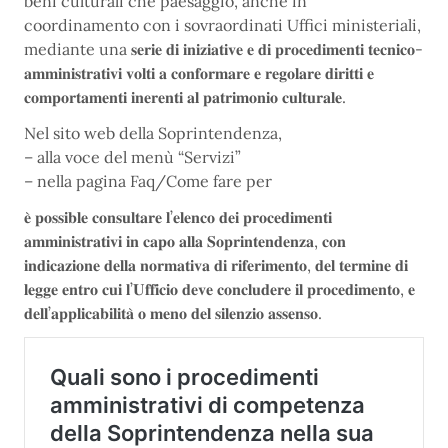
beni culturali che paesaggio, anche in
coordinamento con i sovraordinati Uffici ministeriali,
mediante una 𝐬𝐞𝐫𝐢𝐞 𝐝𝐢 𝐢𝐧𝐢𝐳𝐢𝐚𝐭𝐢𝐯𝐞 𝐞 𝐝𝐢 𝐩𝐫𝐨𝐜𝐞𝐝𝐢𝐦𝐞𝐧𝐭𝐢 𝐭𝐞𝐜𝐧𝐢𝐜𝐨-
𝐚𝐦𝐦𝐢𝐧𝐢𝐬𝐭𝐫𝐚𝐭𝐢𝐯𝐢 𝐯𝐨𝐥𝐭𝐢 𝐚 𝐜𝐨𝐧𝐟𝐨𝐫𝐦𝐚𝐫𝐞 𝐞 𝐫𝐞𝐠𝐨𝐥𝐚𝐫𝐞 𝐝𝐢𝐫𝐢𝐭𝐭𝐢 𝐞
𝐜𝐨𝐦𝐩𝐨𝐫𝐭𝐚𝐦𝐞𝐧𝐭𝐢 𝐢𝐧𝐞𝐫𝐞𝐧𝐭𝐢 𝐚𝐥 𝐩𝐚𝐭𝐫𝐢𝐦𝐨𝐧𝐢𝐨 𝐜𝐮𝐥𝐭𝐮𝐫𝐚𝐥𝐞.
Nel sito web della Soprintendenza,
– alla voce del menù “Servizi”
– nella pagina Faq/Come fare per
𝐞̀ 𝐩𝐨𝐬𝐬𝐢𝐛𝐥𝐞 𝐜𝐨𝐧𝐬𝐮𝐥𝐭𝐚𝐫𝐞 𝐥’𝐞𝐥𝐞𝐧𝐜𝐨 𝐝𝐞𝐢 𝐩𝐫𝐨𝐜𝐞𝐝𝐢𝐦𝐞𝐧𝐭𝐢
𝐚𝐦𝐦𝐢𝐧𝐢𝐬𝐭𝐫𝐚𝐭𝐢𝐯𝐢 𝐢𝐧 𝐜𝐚𝐩𝐨 𝐚𝐥𝐥𝐚 𝐒𝐨𝐩𝐫𝐢𝐧𝐭𝐞𝐧𝐝𝐞𝐧𝐳𝐚, 𝐜𝐨𝐧
𝐢𝐧𝐝𝐢𝐜𝐚𝐳𝐢𝐨𝐧𝐞 𝐝𝐞𝐥𝐥𝐚 𝐧𝐨𝐫𝐦𝐚𝐭𝐢𝐯𝐚 𝐝𝐢 𝐫𝐢𝐟𝐞𝐫𝐢𝐦𝐞𝐧𝐭𝐨, 𝐝𝐞𝐥 𝐭𝐞𝐫𝐦𝐢𝐧𝐞 𝐝𝐢
𝐥𝐞𝐠𝐠𝐞 𝐞𝐧𝐭𝐫𝐨 𝐜𝐮𝐢 𝐥’𝐔𝐟𝐟𝐢𝐜𝐢𝐨 𝐝𝐞𝐯𝐞 𝐜𝐨𝐧𝐜𝐥𝐮𝐝𝐞𝐫𝐞 𝐢𝐥 𝐩𝐫𝐨𝐜𝐞𝐝𝐢𝐦𝐞𝐧𝐭𝐨, 𝐞
𝐝𝐞𝐥𝐥’𝐚𝐩𝐩𝐥𝐢𝐜𝐚𝐛𝐢𝐥𝐢𝐭𝐚̀ 𝐨 𝐦𝐞𝐧𝐨 𝐝𝐞𝐥 𝐬𝐢𝐥𝐞𝐧𝐳𝐢𝐨 𝐚𝐬𝐬𝐞𝐧𝐬𝐨.