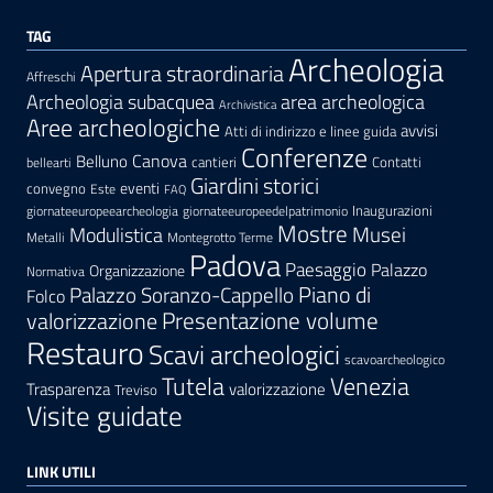
TAG
Archeologia
Apertura straordinaria
Affreschi
area archeologica
Archeologia subacquea
Archivistica
Aree archeologiche
avvisi
Atti di indirizzo e linee guida
Conferenze
Canova
Belluno
cantieri
Contatti
bellearti
Giardini storici
eventi
convegno
Este
FAQ
Inaugurazioni
giornateeuropeearcheologia
giornateeuropeedelpatrimonio
Mostre
Modulistica
Musei
Metalli
Montegrotto Terme
Padova
Paesaggio
Palazzo
Organizzazione
Normativa
Palazzo Soranzo-Cappello
Piano di
Folco
Presentazione volume
valorizzazione
Restauro
Scavi archeologici
scavoarcheologico
Tutela
Venezia
Trasparenza
valorizzazione
Treviso
Visite guidate
LINK UTILI