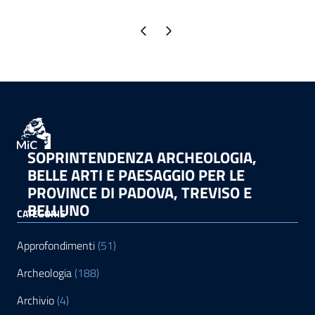
Pagina precedente
Pagina successiva
SOPRINTENDENZA ARCHEOLOGIA,
BELLE ARTI E PAESAGGIO PER LE
PROVINCE DI PADOVA, TREVISO E
BELLUNO
CATEGORIE
Approfondimenti
(51)
Archeologia
(188)
Archivio
(4)