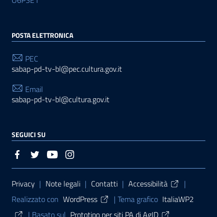
O6PSE1
POSTA ELETTRONICA
PEC
sabap-pd-tv-bl@pec.cultura.gov.it
Email
sabap-pd-tv-bl@cultura.gov.it
SEGUICI SU
Sezione Link Utili
Privacy
|
Note legali
|
Contatti
|
Accessibilità
|
Realizzato con
WordPress
|
Tema grafico
ItaliaWP2
| Basato sul
Prototipo per siti PA di AgID