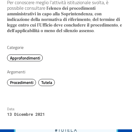
Per conoscere meglio l'attività istituzionale svolta, è
possibile consultare 𝐥’𝐞𝐥𝐞𝐧𝐜𝐨 𝐝𝐞𝐢 𝐩𝐫𝐨𝐜𝐞𝐝𝐢𝐦𝐞𝐧𝐭𝐢
𝐚𝐦𝐦𝐢𝐧𝐢𝐬𝐭𝐫𝐚𝐭𝐢𝐯𝐢 𝐢𝐧 𝐜𝐚𝐩𝐨 𝐚𝐥𝐥𝐚 𝐒𝐨𝐩𝐫𝐢𝐧𝐭𝐞𝐧𝐝𝐞𝐧𝐳𝐚, 𝐜𝐨𝐧
𝐢𝐧𝐝𝐢𝐜𝐚𝐳𝐢𝐨𝐧𝐞 𝐝𝐞𝐥𝐥𝐚 𝐧𝐨𝐫𝐦𝐚𝐭𝐢𝐯𝐚 𝐝𝐢 𝐫𝐢𝐟𝐞𝐫𝐢𝐦𝐞𝐧𝐭𝐨, 𝐝𝐞𝐥 𝐭𝐞𝐫𝐦𝐢𝐧𝐞 𝐝𝐢
𝐥𝐞𝐠𝐠𝐞 𝐞𝐧𝐭𝐫𝐨 𝐜𝐮𝐢 𝐥’𝐔𝐟𝐟𝐢𝐜𝐢𝐨 𝐝𝐞𝐯𝐞 𝐜𝐨𝐧𝐜𝐥𝐮𝐝𝐞𝐫𝐞 𝐢𝐥 𝐩𝐫𝐨𝐜𝐞𝐝𝐢𝐦𝐞𝐧𝐭𝐨, 𝐞
𝐝𝐞𝐥𝐥’𝐚𝐩𝐩𝐥𝐢𝐜𝐚𝐛𝐢𝐥𝐢𝐭𝐚̀ 𝐨 𝐦𝐞𝐧𝐨 𝐝𝐞𝐥 𝐬𝐢𝐥𝐞𝐧𝐳𝐢𝐨 𝐚𝐬𝐬𝐞𝐧𝐬𝐨.
Categorie
Approfondimenti
Argomenti
Procedimenti
Tutela
Data:
13 Dicembre 2021