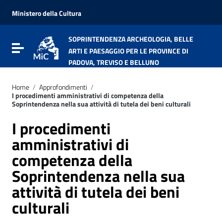
Vai ai contenuti
Vai al menu di navigazione
Ministero della Cultura
Vai al footer
SOPRINTENDENZA ARCHEOLOGIA, BELLE
Attiva / disattiva la navigazione
ARTI E PAESAGGIO PER LE PROVINCE DI
PADOVA, TREVISO E BELLUNO
Home
/
Approfondimenti
/
I procedimenti amministrativi di competenza della
Soprintendenza nella sua attività di tutela dei beni culturali
I procedimenti
amministrativi di
competenza della
Soprintendenza nella sua
attività di tutela dei beni
culturali