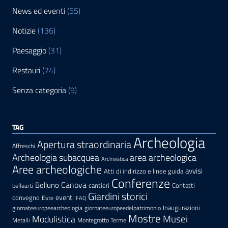
News ed eventi
(55)
Notizie
(136)
Paesaggio
(31)
Restauri
(74)
Senza categoria
(9)
TAG
Archeologia
Apertura straordinaria
Affreschi
area archeologica
Archeologia subacquea
Archivistica
Aree archeologiche
avvisi
Atti di indirizzo e linee guida
Conferenze
Canova
Belluno
cantieri
Contatti
bellearti
Giardini storici
eventi
convegno
Este
FAQ
Inaugurazioni
giornateeuropeearcheologia
giornateeuropeedelpatrimonio
Mostre
Modulistica
Musei
Metalli
Montegrotto Terme