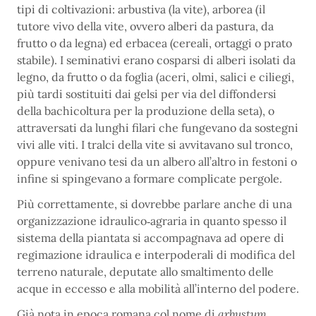
tipi di coltivazioni: arbustiva (la vite), arborea (il
tutore vivo della vite, ovvero alberi da pastura, da
frutto o da legna) ed erbacea (cereali, ortaggi o prato
stabile). I seminativi erano cosparsi di alberi isolati da
legno, da frutto o da foglia (aceri, olmi, salici e ciliegi,
più tardi sostituiti dai gelsi per via del diffondersi
della bachicoltura per la produzione della seta), o
attraversati da lunghi filari che fungevano da sostegni
vivi alle viti. I tralci della vite si avvitavano sul tronco,
oppure venivano tesi da un albero all’altro in festoni o
infine si spingevano a formare complicate pergole.
Più correttamente, si dovrebbe parlare anche di una
organizzazione idraulico‐agraria in quanto spesso il
sistema della piantata si accompagnava ad opere di
regimazione idraulica e interpoderali di modifica del
terreno naturale, deputate allo smaltimento delle
acque in eccesso e alla mobilità all’interno del podere.
Già nota in epoca romana col nome di
arbustum