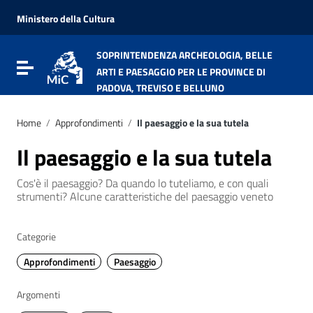
Vai ai contenuti
Vai al menu di navigazione
Ministero della Cultura
Vai al footer
SOPRINTENDENZA ARCHEOLOGIA, BELLE
Attiva / disattiva la navigazione
ARTI E PAESAGGIO PER LE PROVINCE DI
PADOVA, TREVISO E BELLUNO
Home
/
Approfondimenti
/
Il paesaggio e la sua tutela
Il paesaggio e la sua tutela
Cos'è il paesaggio? Da quando lo tuteliamo, e con quali
strumenti? Alcune caratteristiche del paesaggio veneto
Categorie
Approfondimenti
Paesaggio
Argomenti