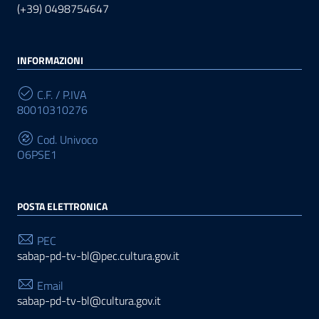
(+39) 0498754647
INFORMAZIONI
C.F. / P.IVA
80010310276
Cod. Univoco
O6PSE1
POSTA ELETTRONICA
PEC
sabap-pd-tv-bl@pec.cultura.gov.it
Email
sabap-pd-tv-bl@cultura.gov.it