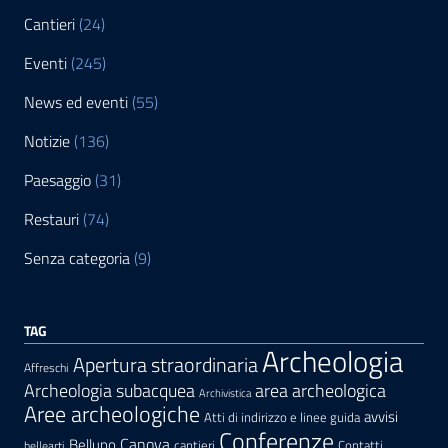
Cantieri
(24)
Eventi
(245)
News ed eventi
(55)
Notizie
(136)
Paesaggio
(31)
Restauri
(74)
Senza categoria
(9)
TAG
Archeologia
Apertura straordinaria
Affreschi
area archeologica
Archeologia subacquea
Archivistica
Aree archeologiche
avvisi
Atti di indirizzo e linee guida
Conferenze
Canova
Belluno
cantieri
Contatti
bellearti