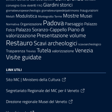
Giardini storici
eventi
convegno
Este
FAQ
Inaugurazioni
giornateeuropeearcheologia
giornateeuropeedelpatrimonio
Mostre
Modulistica
Musei
Metalli
Montegrotto Terme
Padova
Paesaggio
Palazzo
Organizzazione
Normativa
Palazzo Soranzo-Cappello
Piano di
Folco
Presentazione volume
valorizzazione
Restauro
Scavi archeologici
scavoarcheologico
Tutela
Venezia
Trasparenza
valorizzazione
Treviso
Visite guidate
LINK UTILI
Sito MiC | Ministero della Cultura
Segretariato Regionale del MiC per il Veneto
Direzione regionale Musei del Veneto