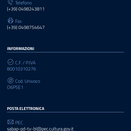
Telefono
(+39) 0498243811
Fax
(+39) 0498754647
INFORMAZIONI
C.F. / P.IVA
80010310276
Cod. Univoco
O6PSE1
POSTA ELETTRONICA
PEC
sabap-pd-tv-bl@pec.cultura.gov.it