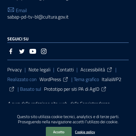
Email
sabap-pd-tv-bl@cultura.gov.it
SEGUICI SU
Sezione Link Utili
Privacy
|
Note legali
|
Contatti
|
Accessibilità
|
Realizzato con
WordPress
|
Tema grafico
ItaliaWP2
| Basato sul
Prototipo per siti PA di AgID
A cura della
redazione sito web
della
Soprintendenza
archeologia, belle arti e paesaggio per le province di Padova,
Questo sito utilizza cookie tecnici, analytics e di terze parti.
Proseguendo nella navigazione accetti l’utilizzo dei cookie.
Treviso e Belluno (2021)
Accetto
Cookie policy