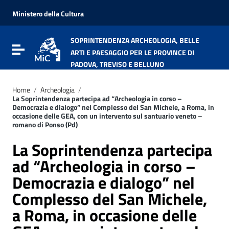
Vai ai contenuti
Vai al menu di navigazione
Ministero della Cultura
Vai al footer
SOPRINTENDENZA ARCHEOLOGIA, BELLE
Attiva / disattiva la navigazione
ARTI E PAESAGGIO PER LE PROVINCE DI
PADOVA, TREVISO E BELLUNO
Home
/
Archeologia
/
La Soprintendenza partecipa ad “Archeologia in corso –
Democrazia e dialogo” nel Complesso del San Michele, a Roma, in
occasione delle GEA, con un intervento sul santuario veneto –
romano di Ponso (Pd)
La Soprintendenza partecipa
ad “Archeologia in corso –
Democrazia e dialogo” nel
Complesso del San Michele,
a Roma, in occasione delle