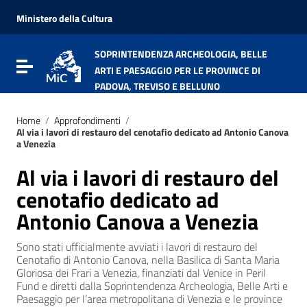
Vai ai contenuti
Vai al menu di navigazione
Ministero della Cultura
Vai al footer
SOPRINTENDENZA ARCHEOLOGIA, BELLE
Attiva / disattiva la navigazione
ARTI E PAESAGGIO PER LE PROVINCE DI
PADOVA, TREVISO E BELLUNO
Home
/
Approfondimenti
/
Al via i lavori di restauro del cenotafio dedicato ad Antonio Canova
a Venezia
Al via i lavori di restauro del
cenotafio dedicato ad
Antonio Canova a Venezia
Sono stati ufficialmente avviati i lavori di restauro del
Cenotafio di Antonio Canova, nella Basilica di Santa Maria
Gloriosa dei Frari a Venezia, finanziati dal Venice in Peril
Fund e diretti dalla Soprintendenza Archeologia, Belle Arti e
Paesaggio per l’area metropolitana di Venezia e le province