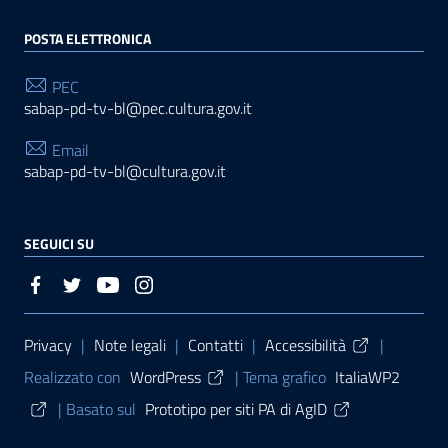
POSTA ELETTRONICA
PEC
sabap-pd-tv-bl@pec.cultura.gov.it
Email
sabap-pd-tv-bl@cultura.gov.it
SEGUICI SU
Sezione Link Utili
Privacy
|
Note legali
|
Contatti
|
Accessibilità
|
Realizzato con
WordPress
|
Tema grafico
ItaliaWP2
| Basato sul
Prototipo per siti PA di AgID