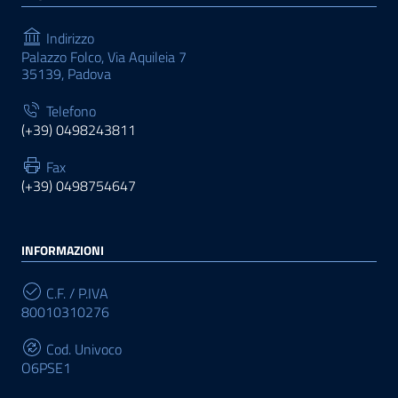
Indirizzo
Palazzo Folco, Via Aquileia 7
35139, Padova
Telefono
(+39) 0498243811
Fax
(+39) 0498754647
INFORMAZIONI
C.F. / P.IVA
80010310276
Cod. Univoco
O6PSE1