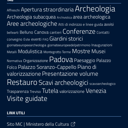
Archeologia
Apertura straordinaria
Affreschi
area archeologica
Archeologia subacquea
Archivistica
Aree archeologiche
avvisi
Atti di indirizzo e linee guida
Conferenze
Canova
Belluno
cantieri
Contatti
bellearti
Giardini storici
eventi
convegno
Este
FAQ
Inaugurazioni
giornateeuropeearcheologia
giornateeuropeedelpatrimonio
Mostre
Modulistica
Musei
Metalli
Montegrotto Terme
Padova
Paesaggio
Palazzo
Organizzazione
Normativa
Palazzo Soranzo-Cappello
Piano di
Folco
Presentazione volume
valorizzazione
Restauro
Scavi archeologici
scavoarcheologico
Tutela
Venezia
Trasparenza
valorizzazione
Treviso
Visite guidate
LINK UTILI
Sito MiC | Ministero della Cultura