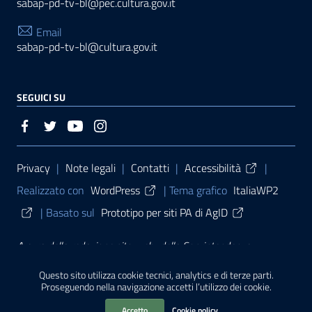
sabap-pd-tv-bl@pec.cultura.gov.it
Email
sabap-pd-tv-bl@cultura.gov.it
SEGUICI SU
Sezione Link Utili
Privacy
|
Note legali
|
Contatti
|
Accessibilità
|
Realizzato con
WordPress
|
Tema grafico
ItaliaWP2
| Basato sul
Prototipo per siti PA di AgID
A cura della
redazione sito web
della
Soprintendenza
archeologia, belle arti e paesaggio per le province di Padova,
Questo sito utilizza cookie tecnici, analytics e di terze parti.
Proseguendo nella navigazione accetti l’utilizzo dei cookie.
Treviso e Belluno (2021)
Accetto
Cookie policy