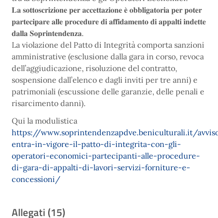
𝐋𝐚 𝐬𝐨𝐭𝐭𝐨𝐬𝐜𝐫𝐢𝐳𝐢𝐨𝐧𝐞 𝐩𝐞𝐫 𝐚𝐜𝐜𝐞𝐭𝐭𝐚𝐳𝐢𝐨𝐧𝐞 𝐞̀ 𝐨𝐛𝐛𝐥𝐢𝐠𝐚𝐭𝐨𝐫𝐢𝐚 𝐩𝐞𝐫 𝐩𝐨𝐭𝐞𝐫
𝐩𝐚𝐫𝐭𝐞𝐜𝐢𝐩𝐚𝐫𝐞 𝐚𝐥𝐥𝐞 𝐩𝐫𝐨𝐜𝐞𝐝𝐮𝐫𝐞 𝐝𝐢 𝐚𝐟𝐟𝐢𝐝𝐚𝐦𝐞𝐧𝐭𝐨 𝐝𝐢 𝐚𝐩𝐩𝐚𝐥𝐭𝐢 𝐢𝐧𝐝𝐞𝐭𝐭𝐞
𝐝𝐚𝐥𝐥𝐚 𝐒𝐨𝐩𝐫𝐢𝐧𝐭𝐞𝐧𝐝𝐞𝐧𝐳𝐚.
La violazione del Patto di Integrità comporta sanzioni
amministrative (esclusione dalla gara in corso, revoca
dell’aggiudicazione, risoluzione del contratto,
sospensione dall’elenco e dagli inviti per tre anni) e
patrimoniali (escussione delle garanzie, delle penali e
risarcimento danni).
Qui la modulistica
https://www.soprintendenzapdve.beniculturali.it/avvis
entra-in-vigore-il-patto-di-integrita-con-gli-
operatori-economici-partecipanti-alle-procedure-
di-gara-di-appalti-di-lavori-servizi-forniture-e-
concessioni/
Allegati (15)