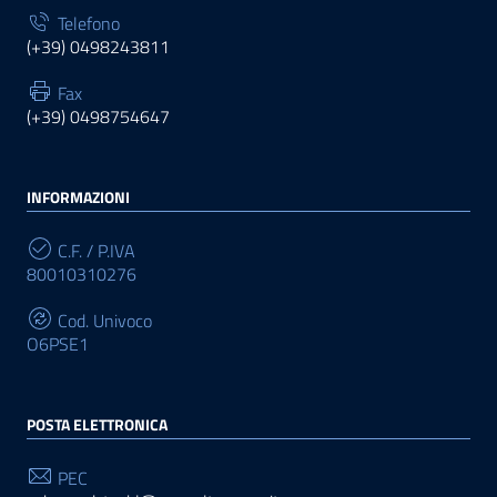
Telefono
(+39) 0498243811
Fax
(+39) 0498754647
INFORMAZIONI
C.F. / P.IVA
80010310276
Cod. Univoco
O6PSE1
POSTA ELETTRONICA
PEC