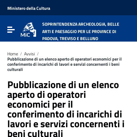
Vai ai contenuti
Vai al menu di navigazione
Ministero della Cultura
Vai al footer
SOPRINTENDENZA ARCHEOLOGIA, BELLE
Attiva / disattiva la navigazione
ARTI E PAESAGGIO PER LE PROVINCE DI
PADOVA, TREVISO E BELLUNO
Home
/
Avvisi
/
Pubblicazione di un elenco aperto di operatori economici per il
conferimento di incarichi di lavori e servizi concernenti i beni
culturali​
Pubblicazione di un elenco
aperto di operatori
economici per il
conferimento di incarichi di
lavori e servizi concernenti i
beni culturali​