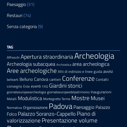
Paesaggio
(31)
Restauri
(74)
Senza categoria
(9)
TAG
Archeologia
Apertura straordinaria
Affreschi
area archeologica
Archeologia subacquea
Archivistica
Aree archeologiche
avvisi
Atti di indirizzo e linee guida
Conferenze
Canova
Belluno
cantieri
Contatti
bellearti
Giardini storici
eventi
convegno
Este
FAQ
Inaugurazioni
giornateeuropeearcheologia
giornateeuropeedelpatrimonio
Mostre
Modulistica
Musei
Metalli
Montegrotto Terme
Padova
Paesaggio
Palazzo
Organizzazione
Normativa
Palazzo Soranzo-Cappello
Piano di
Folco
Presentazione volume
valorizzazione