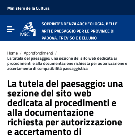
Vai ai contenuti
Vai al menu di navigazione
Ministero della Cultura
Vai al footer
SOPRINTENDENZA ARCHEOLOGIA, BELLE
Attiva / disattiva la navigazione
ARTI E PAESAGGIO PER LE PROVINCE DI
PADOVA, TREVISO E BELLUNO
Home
/
Approfondimenti
/
La tutela del paesaggio: una sezione del sito web dedicata ai
procedimenti e alla documentazione richiesta per autorizzazione e
accertamento di compatibilità paesaggistica
La tutela del paesaggio: una
sezione del sito web
dedicata ai procedimenti e
alla documentazione
richiesta per autorizzazione
e accertamento di