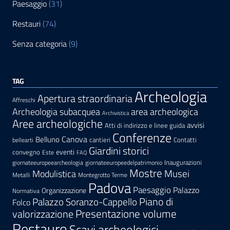
Paesaggio
(31)
Restauri
(74)
Senza categoria
(9)
TAG
Archeologia
Apertura straordinaria
Affreschi
area archeologica
Archeologia subacquea
Archivistica
Aree archeologiche
avvisi
Atti di indirizzo e linee guida
Conferenze
Canova
Belluno
cantieri
Contatti
bellearti
Giardini storici
eventi
convegno
Este
FAQ
Inaugurazioni
giornateeuropeearcheologia
giornateeuropeedelpatrimonio
Mostre
Modulistica
Musei
Metalli
Montegrotto Terme
Padova
Paesaggio
Palazzo
Organizzazione
Normativa
Palazzo Soranzo-Cappello
Piano di
Folco
Presentazione volume
valorizzazione
Restauro
Scavi archeologici