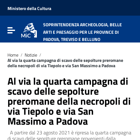
Vai ai contenuti
Vai al menu di navigazione
Ministero della Cultura
Vai al footer
SOPRINTENDENZA ARCHEOLOGIA, BELLE
Attiva / disattiva la navigazione
ARTI E PAESAGGIO PER LE PROVINCE DI
PADOVA, TREVISO E BELLUNO
Home
/
Notizie
/
Al via la quarta campagna di scavo delle sepolture preromane
della necropoli di via Tiepolo e via San Massimo a Padova
Al via la quarta campagna di
scavo delle sepolture
preromane della necropoli di
via Tiepolo e via San
Massimo a Padova
A partire dal 23 agosto 2021 è ripresa la quarta campagna
di scavo delle sepolture preromane provenienti dalla