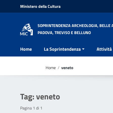
Vai ai contenuti
Ministero della Cultura
Vai al menu di navigazione
Vai al footer
SOPRINTENDENZA ARCHEOLOGIA, BELLE A
PADOVA, TREVISO E BELLUNO
Home
La Soprintendenza
Attività
Home
/
veneto
Tag:
veneto
Pagina 1 di 1