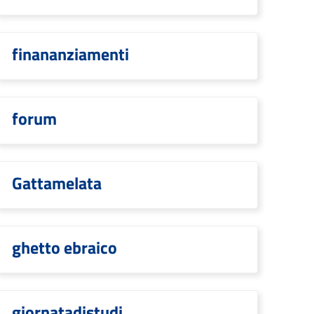
finananziamenti
forum
Gattamelata
ghetto ebraico
giornatadistudi