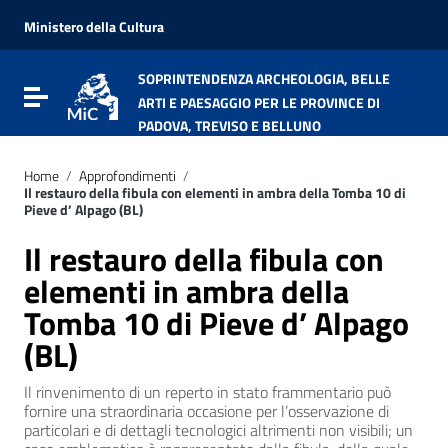
Vai ai contenuti
Vai al menu di navigazione
Ministero della Cultura
Vai al footer
SOPRINTENDENZA ARCHEOLOGIA, BELLE
Attiva / disattiva la navigazione
ARTI E PAESAGGIO PER LE PROVINCE DI
PADOVA, TREVISO E BELLUNO
Home
/
Approfondimenti
/
Il restauro della fibula con elementi in ambra della Tomba 10 di
Pieve d’ Alpago (BL)
Il restauro della fibula con
elementi in ambra della
Tomba 10 di Pieve d’ Alpago
(BL)
Il rinvenimento di un reperto in stato frammentario può
fornire una straordinaria occasione per l’osservazione di
particolari e di dettagli tecnologici altrimenti non visibili; un