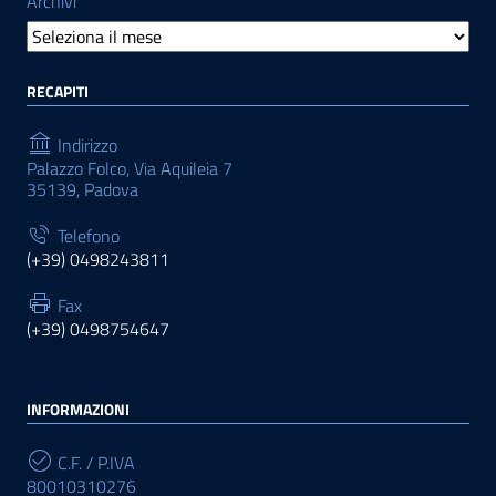
Archivi
RECAPITI
Indirizzo
Palazzo Folco, Via Aquileia 7
35139, Padova
Telefono
(+39) 0498243811
Fax
(+39) 0498754647
INFORMAZIONI
C.F. / P.IVA
80010310276