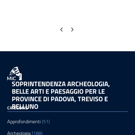
Pagina precedente
Pagina successiva
SOPRINTENDENZA ARCHEOLOGIA,
BELLE ARTI E PAESAGGIO PER LE
PROVINCE DI PADOVA, TREVISO E
BELLUNO
CATEGORIE
Approfondimenti
(51)
Archeologia
(188)