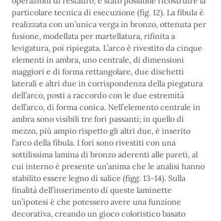
operazioni di restauro, è stato possibile ricostruire la
particolare tecnica di esecuzione (fig. 12). La fibula è
realizzata con un’unica verga in bronzo, ottenuta per
fusione, modellata per martellatura, rifinita a
levigatura, poi ripiegata. L’arco è rivestito da cinque
elementi in ambra, uno centrale, di dimensioni
maggiori e di forma rettangolare, due dischetti
laterali e altri due in corrispondenza della piegatura
dell’arco, posti a raccordo con le due estremità
dell’arco, di forma conica. Nell’elemento centrale in
ambra sono visibili tre fori passanti; in quello di
mezzo, più ampio rispetto gli altri due, è inserito
l’arco della fibula. I fori sono rivestiti con una
sottilissima lamina di bronzo aderenti alle pareti, al
cui interno è presente un’anima che le analisi hanno
stabilito essere legno di salice (figg. 13-14). Sulla
finalità dell’inserimento di queste laminette
un’ipotesi è che potessero avere una funzione
decorativa, creando un gioco coloristico basato