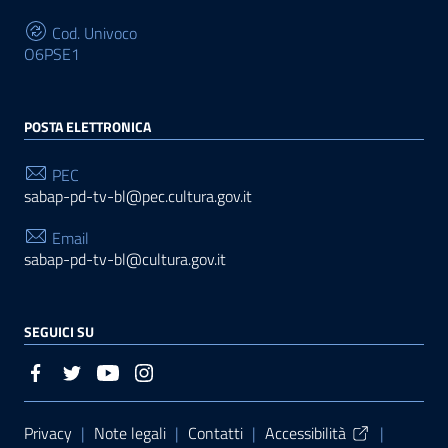
Cod. Univoco
O6PSE1
POSTA ELETTRONICA
PEC
sabap-pd-tv-bl@pec.cultura.gov.it
Email
sabap-pd-tv-bl@cultura.gov.it
SEGUICI SU
Sezione Link Utili
Privacy
|
Note legali
|
Contatti
|
Accessibilità
|