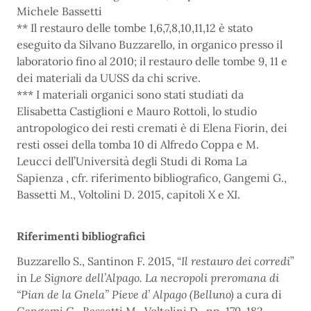
Michele Bassetti
** Il restauro delle tombe 1,6,7,8,10,11,12 è stato
eseguito da Silvano Buzzarello, in organico presso il
laboratorio fino al 2010; il restauro delle tombe 9, 11 e
dei materiali da UUSS da chi scrive.
*** I materiali organici sono stati studiati da
Elisabetta Castiglioni e Mauro Rottoli, lo studio
antropologico dei resti cremati è di Elena Fiorin, dei
resti ossei della tomba 10 di Alfredo Coppa e M.
Leucci dell’Università degli Studi di Roma La
Sapienza , cfr. riferimento bibliografico, Gangemi G.,
Bassetti M., Voltolini D. 2015, capitoli X e XI.
Riferimenti bibliografici
Buzzarello S., Santinon F. 2015, “
Il restauro dei corredi
”
in
Le Signore dell’Alpago. La necropoli preromana di
“Pian de la Gnela” Pieve d’ Alpago (Belluno)
a cura di
Gangemi G., Bassetti M., Voltolini D., pp. 179-182.