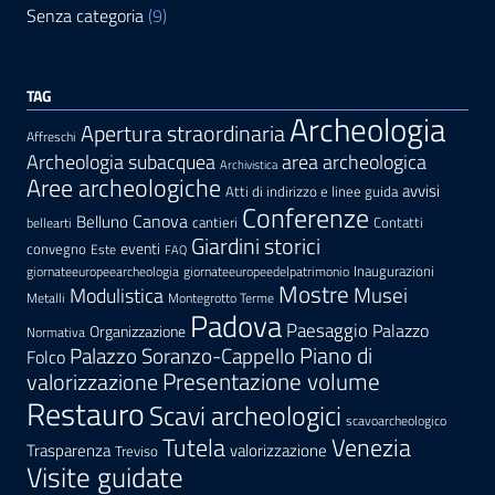
Senza categoria
(9)
TAG
Archeologia
Apertura straordinaria
Affreschi
area archeologica
Archeologia subacquea
Archivistica
Aree archeologiche
avvisi
Atti di indirizzo e linee guida
Conferenze
Canova
Belluno
cantieri
Contatti
bellearti
Giardini storici
eventi
convegno
Este
FAQ
Inaugurazioni
giornateeuropeearcheologia
giornateeuropeedelpatrimonio
Mostre
Modulistica
Musei
Metalli
Montegrotto Terme
Padova
Paesaggio
Palazzo
Organizzazione
Normativa
Palazzo Soranzo-Cappello
Piano di
Folco
Presentazione volume
valorizzazione
Restauro
Scavi archeologici
scavoarcheologico
Tutela
Venezia
Trasparenza
valorizzazione
Treviso
Visite guidate