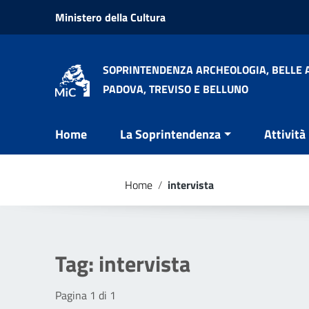
Vai ai contenuti
Ministero della Cultura
Vai al menu di navigazione
Vai al footer
SOPRINTENDENZA ARCHEOLOGIA, BELLE A
PADOVA, TREVISO E BELLUNO
Home
La Soprintendenza
Attività
Home
/
intervista
Tag:
intervista
Pagina 1 di 1