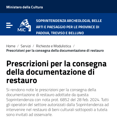
Vai ai contenuti
Vai al menu di navigazione
Ministero della Cultura
Vai al footer
SOPRINTENDENZA ARCHEOLOGIA, BELLE
Attiva / disattiva la navigazione
ARTI E PAESAGGIO PER LE PROVINCE DI
PADOVA, TREVISO E BELLUNO
Home
/
Servizi
/
Richieste e Modulistica
/
Prescrizioni per la consegna della documentazione di restauro
Prescrizioni per la consegna
della documentazione di
restauro
Si rendono note le prescrizioni per la consegna della
documentazione di restauro adottate da questa
Soprintendenza con nota prot. 6852 del 28 feb. 2024. Tutti
gli operatori del settore autorizzati dalla Soprintendenza ad
intervenire nel restauro di beni culturali sottoposti a tutela
sono invitati ad osservarle.