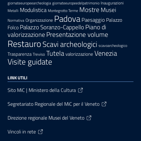
Inaugurazioni
giornateeuropeearcheologia
giornateeuropeedelpatrimonio
Mostre
Modulistica
Musei
Metalli
Montegrotto Terme
Padova
Paesaggio
Palazzo
Organizzazione
Normativa
Palazzo Soranzo-Cappello
Piano di
Folco
Presentazione volume
valorizzazione
Restauro
Scavi archeologici
scavoarcheologico
Tutela
Venezia
Trasparenza
valorizzazione
Treviso
Visite guidate
LINK UTILI
Sito MiC | Ministero della Cultura
Segretariato Regionale del MiC per il Veneto
Direzione regionale Musei del Veneto
Vincoli in rete