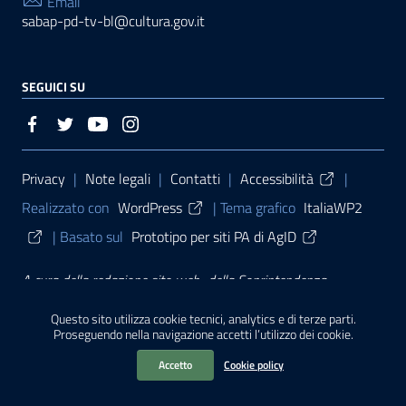
Email
sabap-pd-tv-bl@cultura.gov.it
SEGUICI SU
Sezione Link Utili
Privacy
|
Note legali
|
Contatti
|
Accessibilità
|
Realizzato con
WordPress
|
Tema grafico
ItaliaWP2
| Basato sul
Prototipo per siti PA di AgID
A cura della
redazione sito web
della
Soprintendenza
archeologia, belle arti e paesaggio per le province di Padova,
Questo sito utilizza cookie tecnici, analytics e di terze parti.
Proseguendo nella navigazione accetti l’utilizzo dei cookie.
Treviso e Belluno (2021)
Accetto
Cookie policy