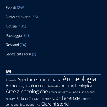
Eventi
(245)
News ed eventi
(55)
Notizie
(136)
Paesaggio
(31)
Restauri
(74)
Senza categoria
(9)
TAG
Archeologia
Apertura straordinaria
Affreschi
area archeologica
Archeologia subacquea
Archivistica
Aree archeologiche
avvisi
Atti di indirizzo e linee guida
Conferenze
Canova
Belluno
cantieri
Contatti
bellearti
Giardini storici
eventi
convegno
Este
FAQ