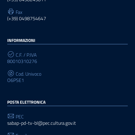
Fax
(+39) 0498754647
INFORMAZIONI
C.F. / P.IVA
80010310276
Cod. Univoco
O6PSE1
POSTA ELETTRONICA
PEC
sabap-pd-tv-bl@pec.cultura.gov.it