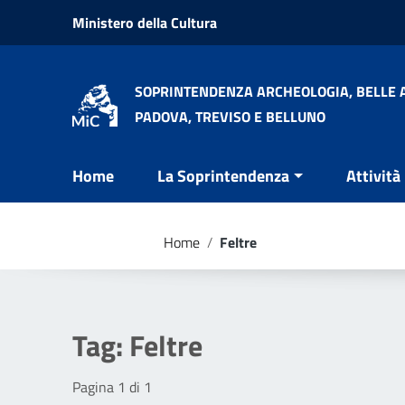
Vai ai contenuti
Ministero della Cultura
Vai al menu di navigazione
Vai al footer
SOPRINTENDENZA ARCHEOLOGIA, BELLE A
PADOVA, TREVISO E BELLUNO
Home
La Soprintendenza
Attività
Home
/
Feltre
Tag:
Feltre
Pagina 1 di 1