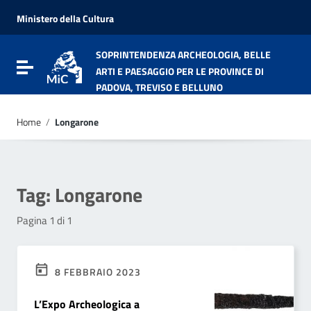
Vai ai contenuti
Vai al menu di navigazione
Ministero della Cultura
Vai al footer
SOPRINTENDENZA ARCHEOLOGIA, BELLE
Attiva / disattiva la navigazione
ARTI E PAESAGGIO PER LE PROVINCE DI
PADOVA, TREVISO E BELLUNO
Home
/
Longarone
Tag:
Longarone
Pagina 1 di 1
8 FEBBRAIO 2023
L’Expo Archeologica a