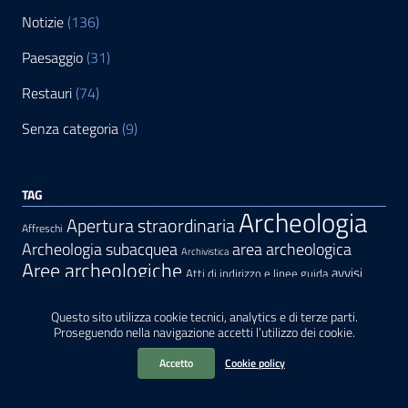
Notizie
(136)
Paesaggio
(31)
Restauri
(74)
Senza categoria
(9)
TAG
Archeologia
Apertura straordinaria
Affreschi
area archeologica
Archeologia subacquea
Archivistica
Aree archeologiche
avvisi
Atti di indirizzo e linee guida
Conferenze
Canova
Belluno
cantieri
Contatti
bellearti
Giardini storici
Questo sito utilizza cookie tecnici, analytics e di terze parti.
eventi
convegno
Este
FAQ
Proseguendo nella navigazione accetti l’utilizzo dei cookie.
Inaugurazioni
giornateeuropeearcheologia
giornateeuropeedelpatrimonio
Mostre
Modulistica
Musei
Metalli
Montegrotto Terme
Accetto
Cookie policy
Padova
Paesaggio
Palazzo
Organizzazione
Normativa