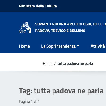
Vai ai contenuti
Ministero della Cultura
Vai al menu di navigazione
Vai al footer
SOPRINTENDENZA ARCHEOLOGIA, BELLE A
PADOVA, TREVISO E BELLUNO
Home
La Soprintendenza
Attività
Home
/
tutta padova ne parla
Tag:
tutta padova ne parla
Pagina 1 di 1