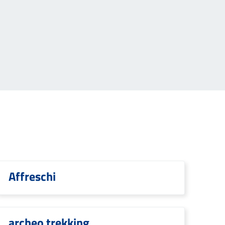
Affreschi
archeo trekking