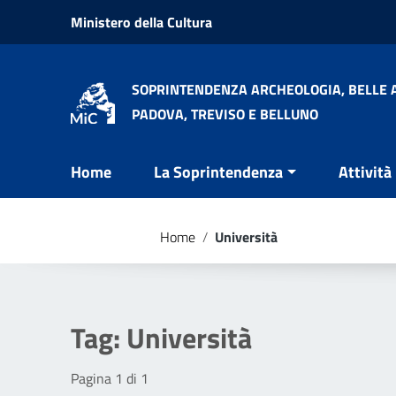
Vai ai contenuti
Ministero della Cultura
Vai al menu di navigazione
Vai al footer
SOPRINTENDENZA ARCHEOLOGIA, BELLE A
PADOVA, TREVISO E BELLUNO
Home
La Soprintendenza
Attività
Home
/
Università
Tag:
Università
Pagina 1 di 1