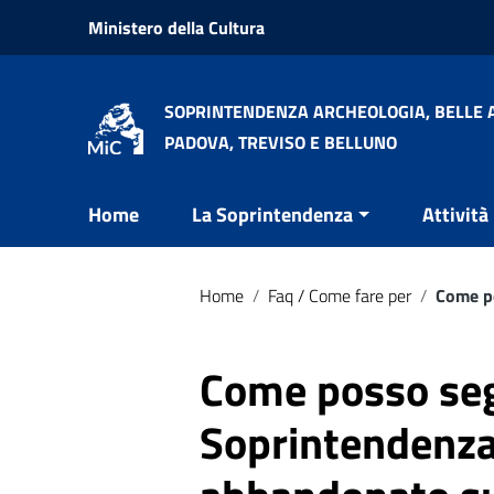
Vai ai contenuti
Ministero della Cultura
Vai al menu di navigazione
Vai al footer
SOPRINTENDENZA ARCHEOLOGIA, BELLE A
PADOVA, TREVISO E BELLUNO
Home
La Soprintendenza
Attività
Home
/
Faq / Come fare per
/
Come po
Come posso seg
Soprintendenza