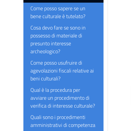
Come posso sapere se un
bene culturale è tutelato?
Cosa devo fare se sono in
possesso di materiale di
presunto interesse
archeologico?
Come posso usufruire di
agevolazioni fiscali relative ai
beni culturali?
Qual è la procedura per
avviare un procedimento di
verifica di interesse culturale?
Quali sono i procedimenti
amministrativi di competenza