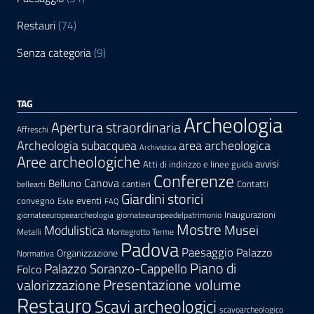
Restauri
(74)
Senza categoria
(9)
TAG
Archeologia
Apertura straordinaria
Affreschi
area archeologica
Archeologia subacquea
Archivistica
Aree archeologiche
avvisi
Atti di indirizzo e linee guida
Conferenze
Canova
Belluno
cantieri
Contatti
bellearti
Giardini storici
eventi
convegno
Este
FAQ
Inaugurazioni
giornateeuropeearcheologia
giornateeuropeedelpatrimonio
Mostre
Modulistica
Musei
Metalli
Montegrotto Terme
Padova
Paesaggio
Palazzo
Organizzazione
Normativa
Palazzo Soranzo-Cappello
Piano di
Folco
Presentazione volume
valorizzazione
Restauro
Scavi archeologici
scavoarcheologico