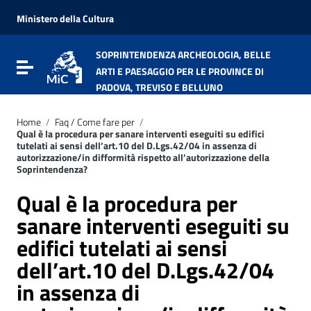
Vai ai contenuti
Vai al menu di navigazione
Ministero della Cultura
Vai al footer
SOPRINTENDENZA ARCHEOLOGIA, BELLE
Attiva / disattiva la navigazione
ARTI E PAESAGGIO PER LE PROVINCE DI
PADOVA, TREVISO E BELLUNO
Home
/
Faq / Come fare per
/
Qual è la procedura per sanare interventi eseguiti su edifici
tutelati ai sensi dell’art.10 del D.Lgs.42/04 in assenza di
autorizzazione/in difformità rispetto all’autorizzazione della
Soprintendenza?
Qual è la procedura per
sanare interventi eseguiti su
edifici tutelati ai sensi
dell’art.10 del D.Lgs.42/04
in assenza di