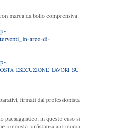
o, con marca da bollo comprensiva
:
wp-
rventi_in-aree-di-
wp-
-OSTA-ESECUZIONE-LAVORI-SU-
arativi, firmati dal professionista
lo paesaggistico, in questo caso si
one preposta, un’istanza autonoma