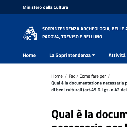
Vai ai contenuti
Ministero della Cultura
Vai al menu di navigazione
Vai al footer
SOPRINTENDENZA ARCHEOLOGIA, BELLE A
PADOVA, TREVISO E BELLUNO
Home
La Soprintendenza
Attività
Home
/
Faq / Come fare per
/
Qual è la documentazione necessaria pe
di beni culturali (art.45 D.Lgs. n.42 de
Qual è la docu