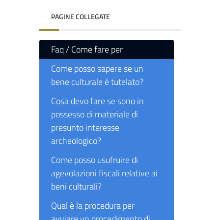
PAGINE COLLEGATE
Faq / Come fare per
Come posso sapere se un
bene culturale è tutelato?
Cosa devo fare se sono in
possesso di materiale di
presunto interesse
archeologico?
Come posso usufruire di
agevolazioni fiscali relative ai
beni culturali?
Qual è la procedura per
avviare un procedimento di